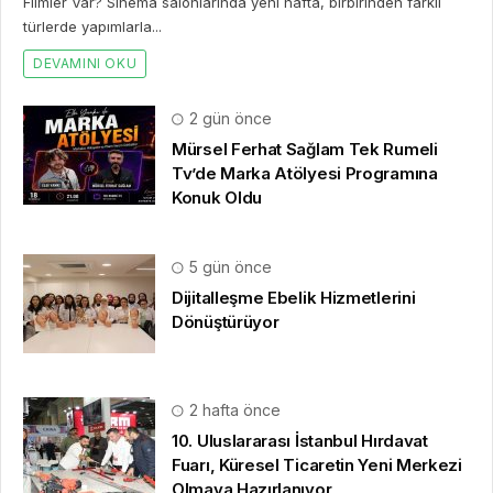
Filmler Var? Sinema salonlarında yeni hafta, birbirinden farklı
türlerde yapımlarla...
DEVAMINI OKU
2 gün önce
Mürsel Ferhat Sağlam Tek Rumeli
Tv’de Marka Atölyesi Programına
Konuk Oldu
5 gün önce
Dijitalleşme Ebelik Hizmetlerini
Dönüştürüyor
2 hafta önce
10. Uluslararası İstanbul Hırdavat
Fuarı, Küresel Ticaretin Yeni Merkezi
Olmaya Hazırlanıyor