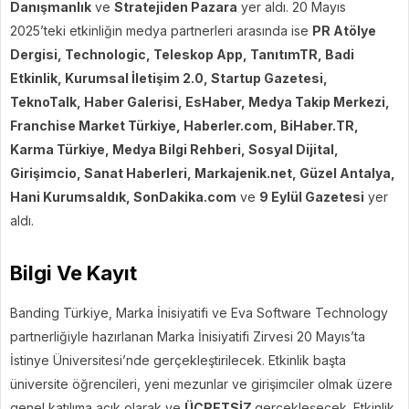
Danışmanlık
ve
Stratejiden Pazara
yer aldı. 20 Mayıs
2025’teki etkinliğin medya partnerleri arasında ise
PR Atölye
Dergisi, Technologic, Teleskop App, TanıtımTR, Badi
Etkinlik, Kurumsal İletişim 2.0, Startup Gazetesi,
TeknoTalk, Haber Galerisi, EsHaber, Medya Takip Merkezi,
Franchise Market Türkiye, Haberler.com, BiHaber.TR,
Karma Türkiye, Medya Bilgi Rehberi, Sosyal Dijital,
Girişimcio, Sanat Haberleri, Markajenik.net, Güzel Antalya,
Hani Kurumsaldık, SonDakika.com
ve
9 Eylül Gazetesi
yer
aldı.
Bilgi Ve Kayıt
Banding Türkiye, Marka İnisiyatifi ve Eva Software Technology
partnerliğiyle hazırlanan Marka İnisiyatifi Zirvesi 20 Mayıs’ta
İstinye Üniversitesi’nde gerçekleştirilecek. Etkinlik başta
üniversite öğrencileri, yeni mezunlar ve girişimciler olmak üzere
genel katılıma açık olarak ve
ÜCRETSİZ
gerçekleşecek. Etkinlik