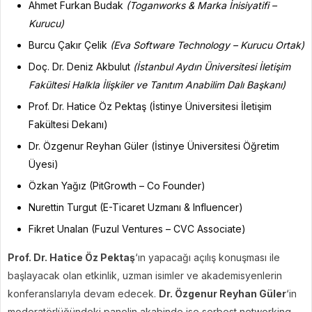
Ahmet Furkan Budak
(Toganworks & Marka İnisiyatifi –
Kurucu)
Burcu Çakır Çelik
(Eva Software Technology – Kurucu Ortak)
Doç. Dr. Deniz Akbulut
(İstanbul Aydın Üniversitesi İletişim
Fakültesi Halkla İlişkiler ve Tanıtım Anabilim Dalı Başkanı)
Prof. Dr. Hatice Öz Pektaş (İstinye Üniversitesi İletişim
Fakültesi Dekanı)
Dr. Özgenur Reyhan Güler (İstinye Üniversitesi Öğretim
Üyesi)
Özkan Yağız (PitGrowth – Co Founder)
Nurettin Turgut (E-Ticaret Uzmanı & Influencer)
Fikret Unalan (Fuzul Ventures – CVC Associate)
Prof. Dr. Hatice Öz Pektaş
‘ın yapacağı açılış konuşması ile
başlayacak olan etkinlik, uzman isimler ve akademisyenlerin
konferanslarıyla devam edecek.
Dr. Özgenur Reyhan Güler
‘in
moderatörlüğündeki panelin akabinde ise serbest networking