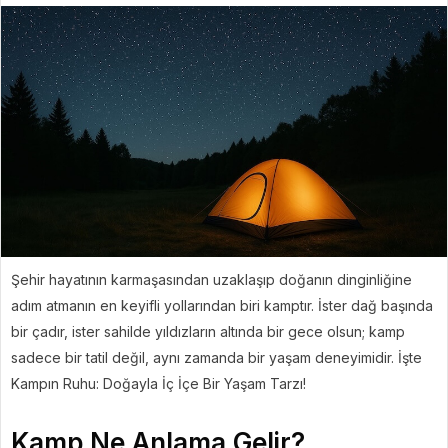
Şehir hayatının karmaşasından uzaklaşıp doğanın dinginliğine
adım atmanın en keyifli yollarından biri kamptır. İster dağ başında
bir çadır, ister sahilde yıldızların altında bir gece olsun; kamp
sadece bir tatil değil, aynı zamanda bir yaşam deneyimidir. İşte
Kampın Ruhu: Doğayla İç İçe Bir Yaşam Tarzı!
Kamp Ne Anlama Gelir?