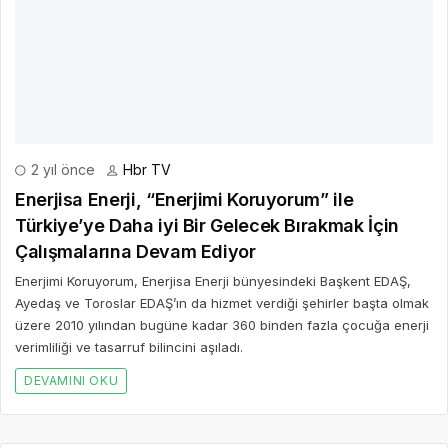
Türkiye’ye Daha iyi Bir Gelecek Bırakmak İçin
Çalışmalarına Devam Ediyor
Enerjimi Koruyorum, Enerjisa Enerji bünyesindeki Başkent EDAŞ,
Ayedaş ve Toroslar EDAŞ’ın da hizmet verdiği şehirler başta olmak
üzere 2010 yılından bugüne kadar 360 binden fazla çocuğa enerji
verimliliği ve tasarruf bilincini aşıladı.
DEVAMINI OKU
Bir Cevap Yaz
E-posta hesabınız yayımlanmayacak. Gerekli alanlar işaretlendi
*
BIR YORUM YAZ