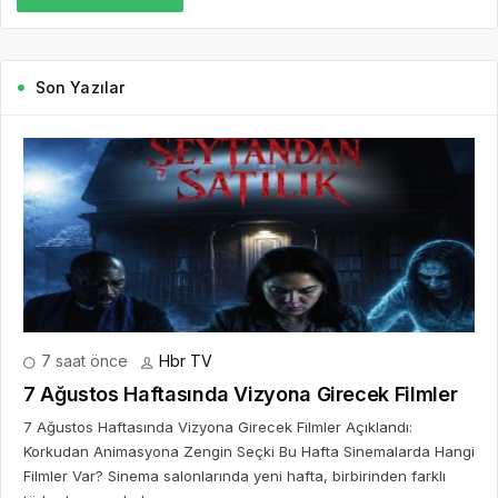
7 saat önce
Hbr TV
7 Ağustos Haftasında Vizyona Girecek Filmler
7 Ağustos Haftasında Vizyona Girecek Filmler Açıklandı:
Korkudan Animasyona Zengin Seçki Bu Hafta Sinemalarda Hangi
Filmler Var? Sinema salonlarında yeni hafta, birbirinden farklı
türlerde yapımlarla...
DEVAMINI OKU
2 gün önce
Mürsel Ferhat Sağlam Tek Rumeli
Tv’de Marka Atölyesi Programına
Konuk Oldu