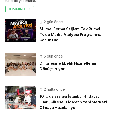
5 gün önce
Dijitalleşme Ebelik Hizmetlerini
Dönüştürüyor
2 hafta önce
10. Uluslararası İstanbul Hırdavat
Fuarı, Küresel Ticaretin Yeni Merkezi
Olmaya Hazırlanıyor
2 hafta önce
Franchise Ekosisteminde Yeni
Dönem Başlıyor: Bayim Olur Musun?
Fuarı 2026 İçin Geri Sayım!