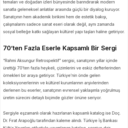
temaları ve doğadan izleri bünyesinde barındırarak modern
sanatla geleneksel anlatılar arasında güçlü bir diyalog kuruyor.
Sanatçının hem akademik birikimi hem de estetik bakışı,
çalışmalarını sadece sanat eseri olarak değil, aynı zamanda
sosyal belleğe katkı sağlayan kültürel yapı taşları haline getiriyor.
70’ten Fazla Eserle Kapsamlı Bir Sergi
“Rahmi Aksungur Retrospektif” sergisi, sanatçının yıllar içinde
ürettiği 70’ten fazla heykeli, çizimlerini ve eskiz defterlerinden
örnekleri bir araya getiriyor. Türkiye’nin önde gelen
koleksiyonerlerinin ve kültürel kurumlarının arşivlerinden
derlenen bu eserler, sanatçının evrensel yaklaşımla yoğrulmuş
üretim sürecini detaylı biçimde gözler önüne seriyor.
Sergiyle eşzamanlı olarak hazırlanan kapsamlı katalog ise Doç.
Dr. Fırat Arapoğlu tarafından kaleme alındı. Türkiye İş Bankası
Kültür Yayınları etiketiyle yayımlanan katalog, sergiye dair