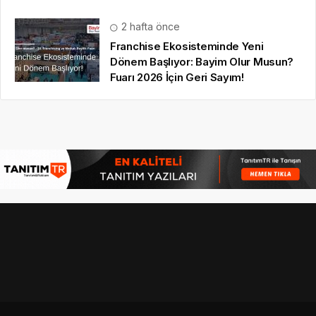
© 16.09.2022
Hbr TV
| Tüm Hakları Saklıdır |
gezi bülteni
,
haber