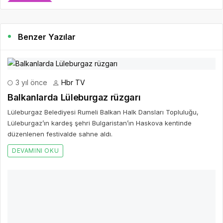
Benzer Yazılar
3 yıl önce
Hbr TV
Balkanlarda Lüleburgaz rüzgarı
Lüleburgaz Belediyesi Rumeli Balkan Halk Dansları Topluluğu,
Lüleburgaz’ın kardeş şehri Bulgaristan’ın Haskova kentinde
düzenlenen festivalde sahne aldı.
DEVAMINI OKU
2 yıl önce
Hbr TV
Bilim Merkezi ve Kâğıt Müzesine yoğun ilgi