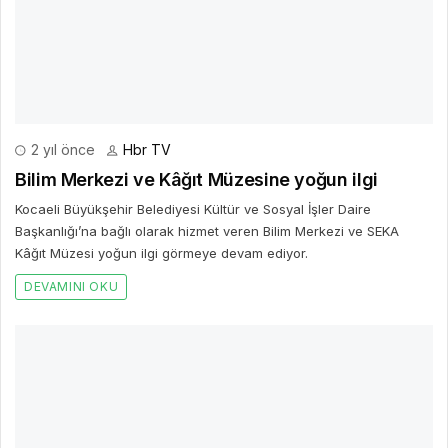
Kocaeli Büyükşehir Belediyesi Kültür ve Sosyal İşler Daire
Başkanlığı’na bağlı olarak hizmet veren Bilim Merkezi ve SEKA
Kâğıt Müzesi yoğun ilgi görmeye devam ediyor.
DEVAMINI OKU
2 yıl önce
Hbr TV
Çankaya Belediyesinin destekçileri arasında
olduğu 27. Uçan Süpürge Uluslararası Kadın