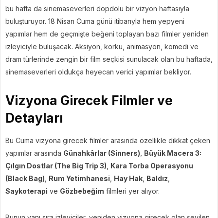
bu hafta da sinemaseverleri dopdolu bir vizyon haftasıyla
buluşturuyor. 18 Nisan Cuma günü itibarıyla hem yepyeni
yapımlar hem de geçmişte beğeni toplayan bazı filmler yeniden
izleyiciyle buluşacak. Aksiyon, korku, animasyon, komedi ve
dram türlerinde zengin bir film seçkisi sunulacak olan bu haftada,
sinemaseverleri oldukça heyecan verici yapımlar bekliyor.
Vizyona Girecek Filmler ve
Detayları
Bu Cuma vizyona girecek filmler arasında özellikle dikkat çeken
yapımlar arasında
Günahkârlar (Sinners)
,
Büyük Macera 3:
Çılgın Dostlar (The Big Trip 3)
,
Kara Torba Operasyonu
(Black Bag)
,
Rum Yetimhanesi
,
Hay Hak
,
Baldız
,
Saykoterapi
ve
Gözbebeğim
filmleri yer alıyor.
Bunun yanı sıra izleyiciler, yeniden vizyona girecek olan sevilen