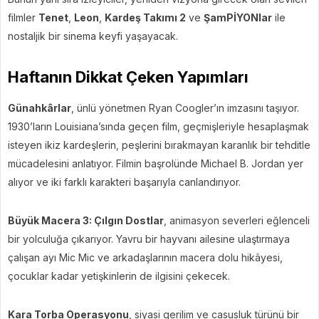
filmler
Tenet
,
Leon
,
Kardeş Takımı 2
ve
ŞamPİYONlar
ile
nostaljik bir sinema keyfi yaşayacak.
Haftanın Dikkat Çeken Yapımları
Günahkârlar
, ünlü yönetmen Ryan Coogler’ın imzasını taşıyor.
1930’ların Louisiana’sında geçen film, geçmişleriyle hesaplaşmak
isteyen ikiz kardeşlerin, peşlerini bırakmayan karanlık bir tehditle
mücadelesini anlatıyor. Filmin başrolünde Michael B. Jordan yer
alıyor ve iki farklı karakteri başarıyla canlandırıyor.
Büyük Macera 3: Çılgın Dostlar
, animasyon severleri eğlenceli
bir yolculuğa çıkarıyor. Yavru bir hayvanı ailesine ulaştırmaya
çalışan ayı Mic Mic ve arkadaşlarının macera dolu hikâyesi,
çocuklar kadar yetişkinlerin de ilgisini çekecek.
Kara Torba Operasyonu
, siyasi gerilim ve casusluk türünü bir