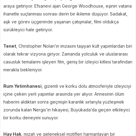
araya getiriyor. Efsanevi ajan George Woodhouse, eşinin vatana
ihanetle suçlanması sonrası derin bir ikileme düşüyor. Sadakat,
aşk ve görev üçgeninde yaşanan çatışmalar, filmi oldukça
sürükleyici hale getiriyor.
Tenet
, Christopher Nolan’ın imzasını taşıyan kült yapımlardan biri
olarak tekrar vizyona giriyor. Zamanda yolculuk ve uluslararası
casusluk temalarını işleyen film, geniş bir izleyici kitlesi tarafından
merakla bekleniyor.
Rum Yetimhanesi
, gizemli ve korku dolu atmosferiyle izleyiciyi
içine çeken yerli yapımlar arasında yer alıyor. Annesinin ölüm
haberini aldıktan sonra geçmişin karanlık sırlarıyla yüzleşmek
zorunda kalan Nergis’in hikayesi, Büyükada’da geçen etkileyici
bir korku deneyimi sunuyor.
Hay Hak
, mizah ve geleneksel motifleri harmanlayan bir