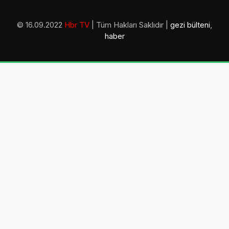
© 16.09.2022
Hbr TV
| Tüm Hakları Saklıdır |
gezi bülteni
,
haber