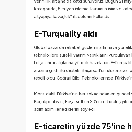
verimlilik artışına da katkı sunuyoruz. Bugün 21 mi
kategoride, 5 milyon işletme-kurumun isim ve katego
altyapıya kavuştuk” ifadelerini kullandı.
E-Turquality aldı
Global pazarda rekabet güçlerini artırmaya yönelik
teknolojilere sürekli yatırım yaptıklarını vurgulayan
bilişim ihracatçılarına yönelik hazırlanan E-Turqual
arasına girdi. Bu destek, Başarsoft’un uluslarar
tescili oldu. Coğrafi Bilgi Teknolojilerinde Türkiy
Kıbrıs dahil Türkiye’nin her sokağından en güncel v
Küçükpehlivan, Başarsoft’un 30’uncu kuruluş yıldö
adım adım ilerlediklerini söyledi.
E-ticaretin yüzde 75’ine 