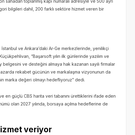
lyon sahadan toplanmış kapı numaralı adresiyle ve 500 ayrı
ri bilgileri dahil, 200 farklı sektöre hizmet veren bir
 İstanbul ve Ankara’daki Ar-Ge merkezlerinde, yenilikçi
 Küçükpehlivan, “Başarsoft yılın ilk günlerinde yazılım ve
ity belgesini ve desteğini almaya hak kazanan sayılı firmalar
ası pazarda rekabet gücünün ve markalaşma vizyonunun da
e’nin marka değeri olmayı hedefliyoruz” dedi.
e en güçlü CBS harita veri tabanını ürettiklerini ifade eden
nümü olan 2027 yılında, borsaya açılma hedeflerine de
hizmet veriyor