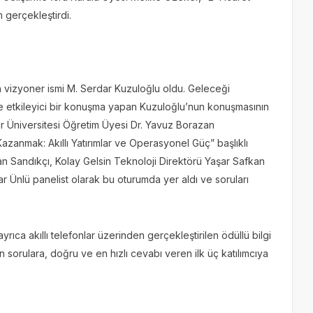
m gerçekleştirdi.
n vizyoner ismi M. Serdar Kuzuloğlu oldu. Geleceği
ine etkileyici bir konuşma yapan Kuzuloğlu’nun konuşmasının
r Üniversitesi Öğretim Üyesi Dr. Yavuz Borazan
anmak: Akıllı Yatırımlar ve Operasyonel Güç” başlıklı
 Sandıkçı, Kolay Gelsin Teknoloji Direktörü Yaşar Safkan
r Ünlü panelist olarak bu oturumda yer aldı ve soruları
yrıca akıllı telefonlar üzerinden gerçekleştirilen ödüllü bilgi
n sorulara, doğru ve en hızlı cevabı veren ilk üç katılımcıya