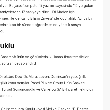
lıyor. Başarsoft’un patentli yazılımı sayesinde 112’ye gelen
0 saniyelerden 17 saniyeye düştü. Eti Maden için
rojesi ile de Kamu Bilişim Zirvesi’nde ödül aldık. Ayrıca bir
inin kısa bir sürede öğrenilmesine yönelik sosyal
dı.
şuldu
 Başarsoft ürün ve çözümlerini kullanan firma temsilcileri,
 soruları cevaplandırdı.
rektörü Doç. Dr. Murat Levent Demircan’ın yaptığı ilk
lıklı konu tartışıldı. Panel Pluxee Group Ürün Başkanı
m Turgut Somuncuoğlu ve CarrefourSA E-Ticaret Teknoloji
er aldı.
Geliştirme İcra Kurulu Üyesi Melike Özeker, “E-Ticaret