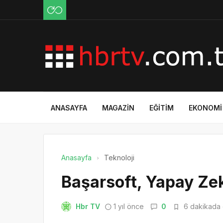
ANASAYFA
MAGAZIN
EĞITIM
EKONOMI
Anasayfa
Teknoloji
Başarsoft, Yapay Zek
Hbr TV
1 yıl önce
0
6 dakikada 