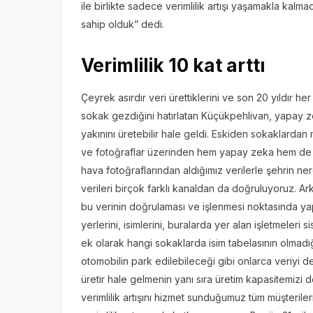
ile birlikte sadece verimlilik artışı yaşamakla kal
sahip olduk” dedi.
Verimlilik 10 kat arttı
Çeyrek asırdır veri ürettiklerini ve son 20 yıldır 
sokak gezdiğini hatırlatan Küçükpehlivan, yapay zeka 
yakınını üretebilir hale geldi. Eskiden sokaklardan
ve fotoğraflar üzerinden hem yapay zeka hem de ya
hava fotoğraflarından aldığımız verilerle şehrin ne
verileri birçok farklı kanaldan da doğruluyoruz. Ar
bu verinin doğrulaması ve işlenmesi noktasında yapa
yerlerini, isimlerini, buralarda yer alan işletmeler
ek olarak hangi sokaklarda isim tabelasının olmad
otomobilin park edilebileceği gibi onlarca veriyi d
üretir hale gelmenin yanı sıra üretim kapasitemizi de i
verimlilik artışını hizmet sunduğumuz tüm müşteril