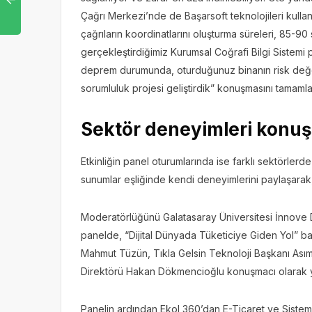
Çağrı Merkezi’nde de Başarsoft teknolojileri kullanı
çağrıların koordinatlarını oluşturma süreleri, 85-9
gerçekleştirdiğimiz Kurumsal Coğrafi Bilgi Sistemi p
deprem durumunda, oturduğunuz binanın risk değer
sorumluluk projesi geliştirdik” konuşmasını tamamla
Sektör deneyimleri konu
Etkinliğin panel oturumlarında ise farklı sektörlerde
sunumlar eşliğinde kendi deneyimlerini paylaşarak,
Moderatörlüğünü Galatasaray Üniversitesi İnnove Di
panelde, “Dijital Dünyada Tüketiciye Giden Yol” baş
Mahmut Tüzün, Tıkla Gelsin Teknoloji Başkanı Ası
Direktörü Hakan Dökmencioğlu konuşmacı olarak y
Panelin ardından Ekol 360’dan E-Ticaret ve Sistem 