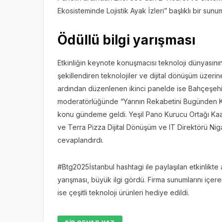
Ekosisteminde Lojistik Ayak İzleri” başlıklı bir sunu
Ödüllü bilgi yarışması
Etkinliğin keynote konuşmacısı teknoloji dünyasını
şekillendiren teknolojiler ve dijital dönüşüm üzer
ardından düzenlenen ikinci panelde ise Bahçeşehi
moderatörlüğünde “Yarının Rekabetini Bugünden Kaz
konu gündeme geldi. Yeşil Pano Kurucu Ortağı Kaan
ve Terra Pizza Dijital Dönüşüm ve IT Direktörü Niga
cevaplandırdı.
#Btg2025İstanbul hashtagi ile paylaşılan etkinlikte a
yarışması, büyük ilgi gördü. Firma sunumlarını içere
ise çeşitli teknoloji ürünleri hediye edildi.