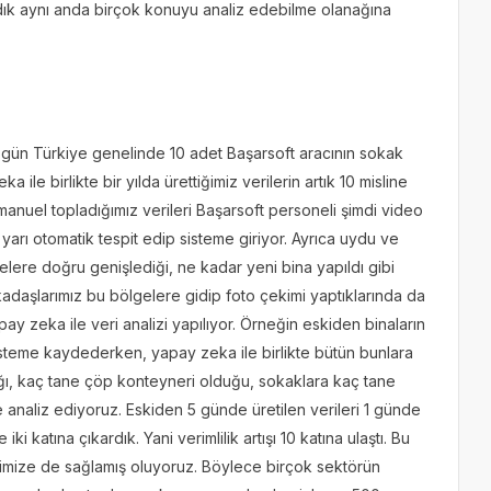
madık aynı anda birçok konuyu analiz edebilme olanağına
her gün Türkiye genelinde 10 adet Başarsoft aracının sokak
ile birlikte bir yılda ürettiğimiz verilerin artık 10 misline
 manuel topladığımız verileri Başarsoft personeli şimdi video
rı otomatik tespit edip sisteme giriyor. Ayrıca uydu ve
relere doğru genişlediği, ne kadar yeni bina yapıldı gibi
kadaşlarımız bu bölgelere gidip foto çekimi yaptıklarında da
y zeka ile veri analizi yapılıyor. Örneğin eskiden binaların
i sisteme kaydederken, yapay zeka ile birlikte bütün bunlara
ığı, kaç tane çöp konteyneri olduğu, sokaklara kaç tane
e analiz ediyoruz. Eskiden 5 günde üretilen verileri 1 günde
ki katına çıkardık. Yani verimlilik artışı 10 katına ulaştı. Bu
erimize de sağlamış oluyoruz. Böylece birçok sektörün