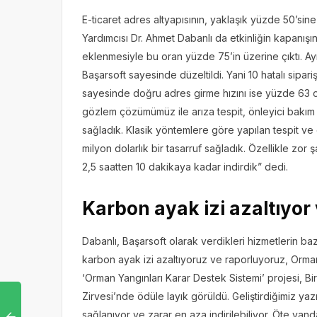
E-ticaret adres altyapısının, yaklaşık yüzde 50’si
Yardımcısı Dr. Ahmet Dabanlı da etkinliğin kapanı
eklenmesiyle bu oran yüzde 75’in üzerine çıktı. Ay
Başarsoft sayesinde düzeltildi. Yani 10 hatalı sipariş
sayesinde doğru adres girme hızını ise yüzde 63 o
gözlem çözümümüz ile arıza tespit, önleyici bakım 
sağladık. Klasik yöntemlere göre yapılan tespit ve 
milyon dolarlık bir tasarruf sağladık. Özellikle zor ş
2,5 saatten 10 dakikaya kadar indirdik” dedi.
Karbon ayak izi azaltıyor
Dabanlı, Başarsoft olarak verdikleri hizmetlerin ba
karbon ayak izi azaltıyoruz ve raporluyoruz, Orma
‘Orman Yangınları Karar Destek Sistemi’ projesi, Bir
Zirvesi’nde ödüle layık görüldü. Geliştirdiğimiz ya
sağlanıyor ve zarar en aza indirilebiliyor. Öte yanda