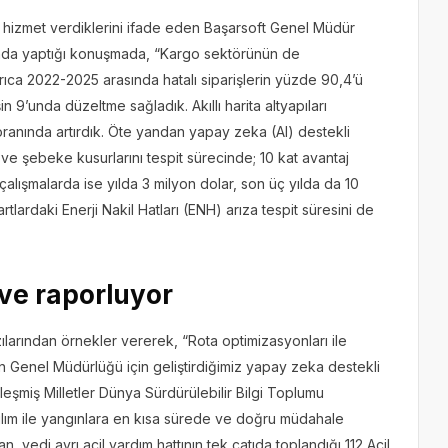
ne hizmet verdiklerini ifade eden Başarsoft Genel Müdür
şında yaptığı konuşmada, “Kargo sektörünün de
rıca 2022-2025 arasında hatalı siparişlerin yüzde 90,4’ü
in 9’unda düzeltme sağladık. Akıllı harita altyapıları
ranında artırdık. Öte yandan yapay zeka (AI) destekli
ve şebeke kusurlarını tespit sürecinde; 10 kat avantaj
çalışmalarda ise yılda 3 milyon dolar, son üç yılda da 10
artlardaki Enerji Nakil Hatları (ENH) arıza tespit süresini de
 ve raporluyor
zılarından örnekler vererek, “Rota optimizasyonları ile
n Genel Müdürlüğü için geliştirdiğimiz yapay zeka destekli
leşmiş Milletler Dünya Sürdürülebilir Bilgi Toplumu
zılım ile yangınlara en kısa sürede ve doğru müdahale
n, yedi ayrı acil yardım hattının tek çatıda toplandığı 112 Acil