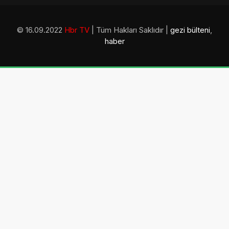
© 16.09.2022
Hbr TV
| Tüm Hakları Saklıdır |
gezi bülteni
,
haber