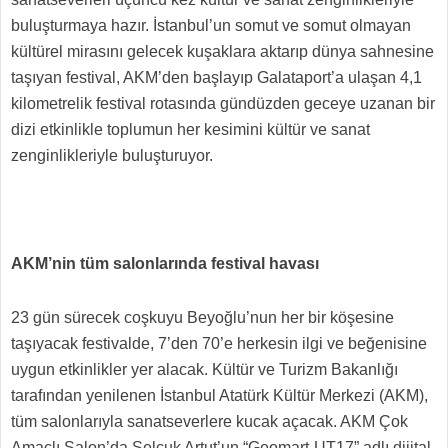
buluşturmaya hazır. İstanbul’un somut ve somut olmayan
kültürel mirasını gelecek kuşaklara aktarıp dünya sahnesine
taşıyan festival, AKM’den başlayıp Galataport’a ulaşan 4,1
kilometrelik festival rotasında gündüzden geceye uzanan bir
dizi etkinlikle toplumun her kesimini kültür ve sanat
zenginlikleriyle buluşturuyor.
AKM’nin tüm salonlarında festival havası
23 gün sürecek coşkuyu Beyoğlu’nun her bir köşesine
taşıyacak festivalde, 7’den 70’e herkesin ilgi ve beğenisine
uygun etkinlikler yer alacak. Kültür ve Turizm Bakanlığı
tarafından yenilenen İstanbul Atatürk Kültür Merkezi (AKM),
tüm salonlarıyla sanatseverlere kucak açacak. AKM Çok
Amaçlı Salon’da Selçuk Artut’un “Geomart-UT17” adlı dijital