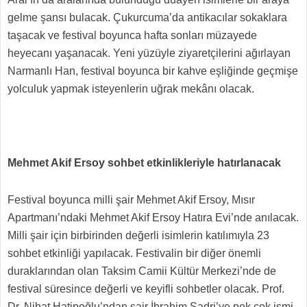
gelme şansı bulacak. Çukurcuma’da antikacılar sokaklara
taşacak ve festival boyunca hafta sonları müzayede
heyecanı yaşanacak. Yeni yüzüyle ziyaretçilerini ağırlayan
Narmanlı Han, festival boyunca bir kahve eşliğinde geçmişe
yolculuk yapmak isteyenlerin uğrak mekânı olacak.
Mehmet Akif Ersoy sohbet etkinlikleriyle hatırlanacak
Festival boyunca milli şair Mehmet Akif Ersoy, Mısır
Apartmanı’ndaki Mehmet Akif Ersoy Hatıra Evi’nde anılacak.
Milli şair için birbirinden değerli isimlerin katılımıyla 23
sohbet etkinliği yapılacak. Festivalin bir diğer önemli
duraklarından olan Taksim Camii Kültür Merkezi’nde de
festival süresince değerli ve keyifli sohbetler olacak. Prof.
Dr. Nihat Hatipoğlu’ndan şair İbrahim Sadri’ye pek çok ismi