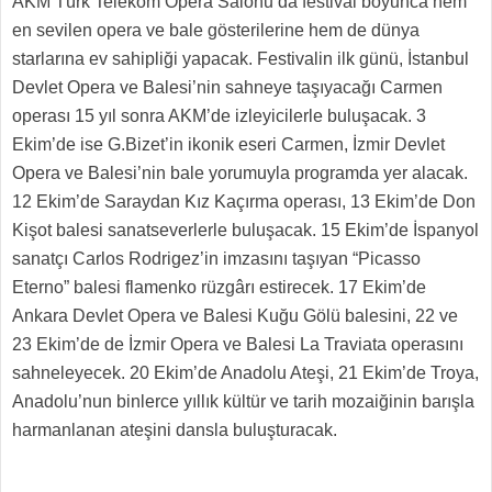
AKM Türk Telekom Opera Salonu da festival boyunca hem
en sevilen opera ve bale gösterilerine hem de dünya
starlarına ev sahipliği yapacak. Festivalin ilk günü, İstanbul
Devlet Opera ve Balesi’nin sahneye taşıyacağı Carmen
operası 15 yıl sonra AKM’de izleyicilerle buluşacak. 3
Ekim’de ise G.Bizet’in ikonik eseri Carmen, İzmir Devlet
Opera ve Balesi’nin bale yorumuyla programda yer alacak.
12 Ekim’de Saraydan Kız Kaçırma operası, 13 Ekim’de Don
Kişot balesi sanatseverlerle buluşacak. 15 Ekim’de İspanyol
sanatçı Carlos Rodrigez’in imzasını taşıyan “Picasso
Eterno” balesi flamenko rüzgârı estirecek. 17 Ekim’de
Ankara Devlet Opera ve Balesi Kuğu Gölü balesini, 22 ve
23 Ekim’de de İzmir Opera ve Balesi La Traviata operasını
sahneleyecek. 20 Ekim’de Anadolu Ateşi, 21 Ekim’de Troya,
Anadolu’nun binlerce yıllık kültür ve tarih mozaiğinin barışla
harmanlanan ateşini dansla buluşturacak.