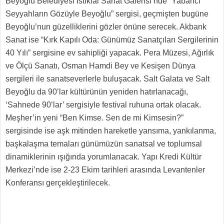
Beyoğlu Belediyesi İstiklal Sanat Galerisi’nde “Yabancı
Seyyahların Gözüyle Beyoğlu” sergisi, geçmişten bugüne
Beyoğlu’nun güzelliklerini gözler önüne serecek. Akbank
Sanat ise “Kırk Kapılı Oda: Günümüz Sanatçıları Sergilerinin
40 Yılı” sergisine ev sahipliği yapacak. Pera Müzesi, Ağırlık
ve Ölçü Sanatı, Osman Hamdi Bey ve Kesişen Dünya
sergileri ile sanatseverlerle buluşacak. Salt Galata ve Salt
Beyoğlu da 90’lar kültürünün yeniden hatırlanacağı,
‘Sahnede 90’lar’ sergisiyle festival ruhuna ortak olacak.
Meşher’in yeni “Ben Kimse. Sen de mi Kimsesin?”
sergisinde ise aşk mitinden hareketle yansıma, yankılanma,
başkalaşma temaları günümüzün sanatsal ve toplumsal
dinamiklerinin ışığında yorumlanacak. Yapı Kredi Kültür
Merkezi’nde ise 2-23 Ekim tarihleri arasında Levantenler
Konferansı gerçekleştirilecek.