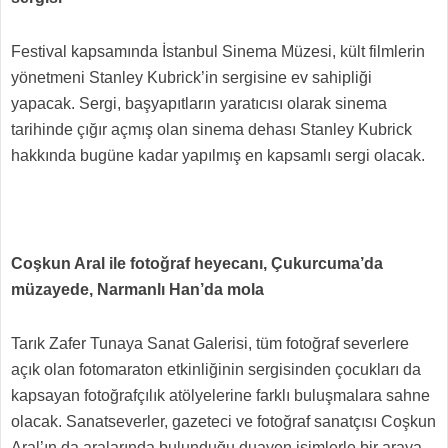
Festival kapsamında İstanbul Sinema Müzesi, kült filmlerin
yönetmeni Stanley Kubrick’in sergisine ev sahipliği
yapacak. Sergi, başyapıtların yaratıcısı olarak sinema
tarihinde çığır açmış olan sinema dehası Stanley Kubrick
hakkında bugüne kadar yapılmış en kapsamlı sergi olacak.
Coşkun Aral ile fotoğraf heyecanı, Çukurcuma’da
müzayede, Narmanlı Han’da mola
Tarık Zafer Tunaya Sanat Galerisi, tüm fotoğraf severlere
açık olan fotomaraton etkinliğinin sergisinden çocukları da
kapsayan fotoğrafçılık atölyelerine farklı buluşmalara sahne
olacak. Sanatseverler, gazeteci ve fotoğraf sanatçısı Coşkun
Aral’ın da aralarında bulunduğu duayen isimlerle bir araya