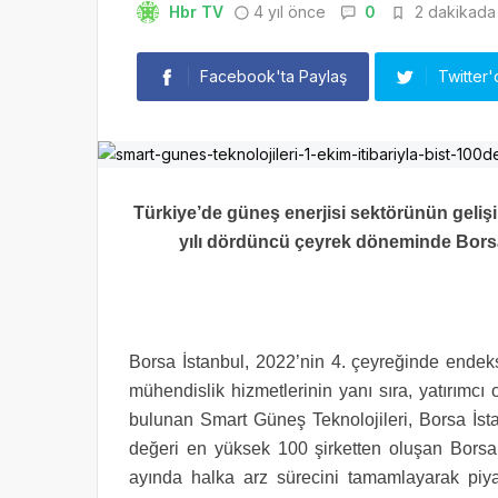
Hbr TV
4 yıl önce
0
2 dakikada 
Facebook'ta Paylaş
Twitter'
Türkiye’de güneş enerjisi sektörünün geliş
yılı dördüncü çeyrek döneminde Borsa 
Borsa İstanbul, 2022’nin 4. çeyreğinde endekst
mühendislik hizmetlerinin yanı sıra, yatırımcı
bulunan Smart Güneş Teknolojileri, Borsa İs
değeri en yüksek 100 şirketten oluşan Borsa
ayında halka arz sürecini tamamlayarak piyas