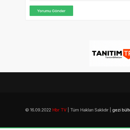
Yorumu Gönder
© 16.09.2022
Hbr TV
| Tüm Hakları Saklıdır |
gezi bült