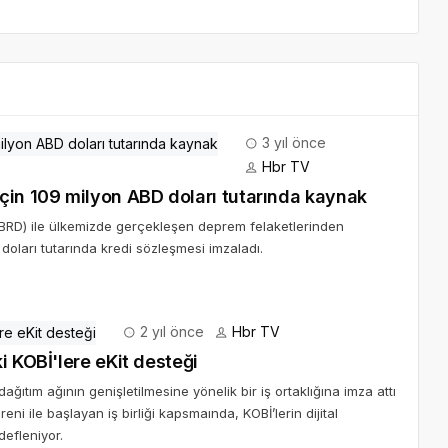
3 yıl önce
Hbr TV
çin 109 milyon ABD doları tutarında kaynak
EBRD) ile ülkemizde gerçekleşen deprem felaketlerinden
oları tutarında kredi sözleşmesi imzaladı.
2 yıl önce
Hbr TV
i KOBİ'lere eKit desteği
ğıtım ağının genişletilmesine yönelik bir iş ortaklığına imza attı
i ile başlayan iş birliği kapsmaında, KOBİ’lerin dijital
efleniyor.