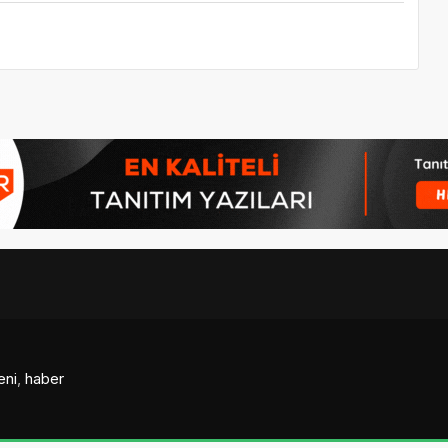
eni
,
haber