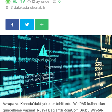
Hbr TV
12 ay önce
0
3 dakikada okunabilir
Avrupa ve Kanada’daki şirketler tehlikede: WinRAR kullanıcıları
güncelleme yapmalı! Rusya Bağlantılı RomCom Grubu WinRAR