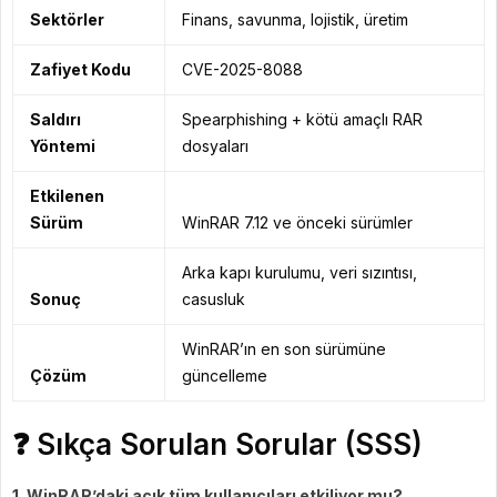
Sektörler
Finans, savunma, lojistik, üretim
Zafiyet Kodu
CVE-2025-8088
Saldırı
Spearphishing + kötü amaçlı RAR
Yöntemi
dosyaları
Etkilenen
Sürüm
WinRAR 7.12 ve önceki sürümler
Arka kapı kurulumu, veri sızıntısı,
Sonuç
casusluk
WinRAR’ın en son sürümüne
Çözüm
güncelleme
❓ Sıkça Sorulan Sorular (SSS)
1. WinRAR’daki açık tüm kullanıcıları etkiliyor mu?