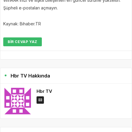
WinRAR’ınızı ve ilişkili bileşenleri en güncel sürüme yükseltin.
Şüpheli e-postaları açmayın.
Kaynak: Bihaber.TR
BIR CEVAP YAZ
Hbr TV Hakkında
Hbr TV