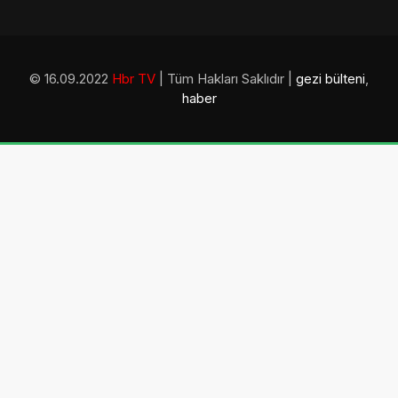
© 16.09.2022
Hbr TV
| Tüm Hakları Saklıdır |
gezi bülteni
,
haber