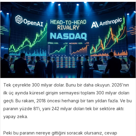
Tek çeyrekte 300 milyar dolar. Bunu bir daha okuyun. 2026’nın
ilk üç ayında küresel girişim sermayesi toplamı 300 milyar doları
geçti. Bu rakam, 2018 öncesi herhangi bir tam yıldan fazla. Ve bu
paranın yüzde 81’i, yani 242 milyar doları tek bir sektöre aktı:
yapay zeka.
Peki bu paranın nereye gittiğini soracak olursanız, cevap