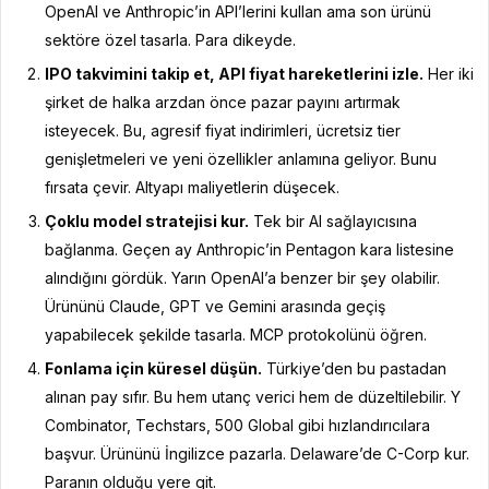
OpenAI ve Anthropic’in API’lerini kullan ama son ürünü
sektöre özel tasarla. Para dikeyde.
IPO takvimini takip et, API fiyat hareketlerini izle.
Her iki
şirket de halka arzdan önce pazar payını artırmak
isteyecek. Bu, agresif fiyat indirimleri, ücretsiz tier
genişletmeleri ve yeni özellikler anlamına geliyor. Bunu
fırsata çevir. Altyapı maliyetlerin düşecek.
Çoklu model stratejisi kur.
Tek bir AI sağlayıcısına
bağlanma. Geçen ay Anthropic’in Pentagon kara listesine
alındığını gördük. Yarın OpenAI’a benzer bir şey olabilir.
Ürününü Claude, GPT ve Gemini arasında geçiş
yapabilecek şekilde tasarla. MCP protokolünü öğren.
Fonlama için küresel düşün.
Türkiye’den bu pastadan
alınan pay sıfır. Bu hem utanç verici hem de düzeltilebilir. Y
Combinator, Techstars, 500 Global gibi hızlandırıcılara
başvur. Ürününü İngilizce pazarla. Delaware’de C-Corp kur.
Paranın olduğu yere git.