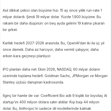
Asıl dikkat çekici olan büyüme hızı. 15 ay önce yıllık run-rate 1
milyar dolardı. Şimdi 19 milyar dolar. Yüzde 1.900 büyüme. Bu
rakamı bir daha düşünün: on beş ayda gelirini 19 katına çıkaran
bir şirket.
Karlılık hedefi 2027-2028 arasında. Bu, OpenAI’dan iki ila üç yıl
önce demek. Daha az harcıyor, daha verimli çalışıyor, daha
erken kara geçmeyi planlıyor.
IPO planları daha net: Ekim 2026, NASDAQ, 60 milyar doların
üzerinde toplama hedefi. Goldman Sachs, JPMorgan ve Morgan
Stanley üçlüsü danışman kadrosunda.
İlginç bir hamle de var: Coefficient Bio adlı 9 kişilik bir biyoilaç AI
startup’ını 400 milyon dolara satın aldılar. Kişi başı 44 milyon
dolar. Bu, Anthropic’in sadece dil modellerinde kalmak