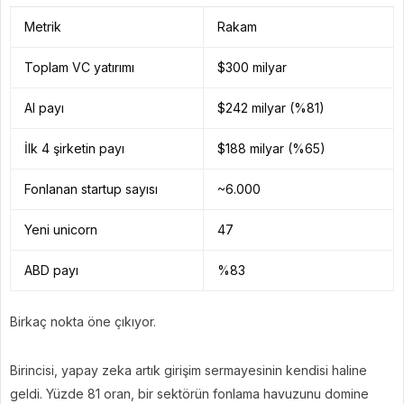
Metrik
Rakam
Toplam VC yatırımı
$300 milyar
AI payı
$242 milyar (%81)
İlk 4 şirketin payı
$188 milyar (%65)
Fonlanan startup sayısı
~6.000
Yeni unicorn
47
ABD payı
%83
Birkaç nokta öne çıkıyor.
Birincisi, yapay zeka artık girişim sermayesinin kendisi haline
geldi. Yüzde 81 oran, bir sektörün fonlama havuzunu domine