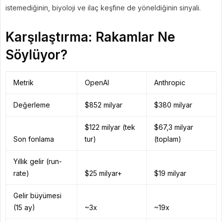
istemediğinin, biyoloji ve ilaç keşfine de yöneldiğinin sinyali.
Karşılaştırma: Rakamlar Ne
Söylüyor?
Metrik
OpenAI
Anthropic
Değerleme
$852 milyar
$380 milyar
$122 milyar (tek
$67,3 milyar
Son fonlama
tur)
(toplam)
Yıllık gelir (run-
rate)
$25 milyar+
$19 milyar
Gelir büyümesi
(15 ay)
~3x
~19x