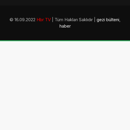
© 16.09.2022
Hbr TV
| Tüm Hakları Saklıdır |
gezi bülteni
,
haber