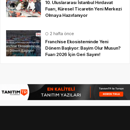
© 16.09.2022
Hbr TV
| Tüm Hakları Saklıdır |
gezi bülteni
,
haber