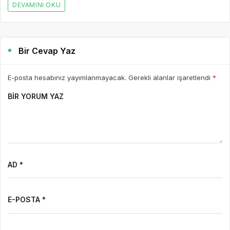
WEBSITE
Yorumu Gönder
Son Yazılar
7 saat önce
Hbr TV