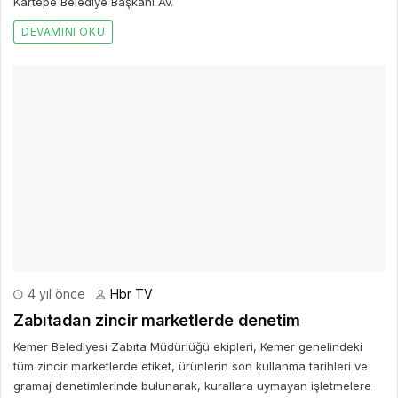
4 yıl önce
Hbr TV
Zabıtadan zincir marketlerde denetim
Kemer Belediyesi Zabıta Müdürlüğü ekipleri, Kemer genelindeki
tüm zincir marketlerde etiket, ürünlerin son kullanma tarihleri ve
gramaj denetimlerinde bulunarak, kurallara uymayan işletmelere
tutanak tuttu.
DEVAMINI OKU
2 yıl önce
Hbr TV
Sanat Sokağı’nda temizlik çalışması
Kemer Belediye Başkan Yardımcısı Mehmet Derya Baytekin ve