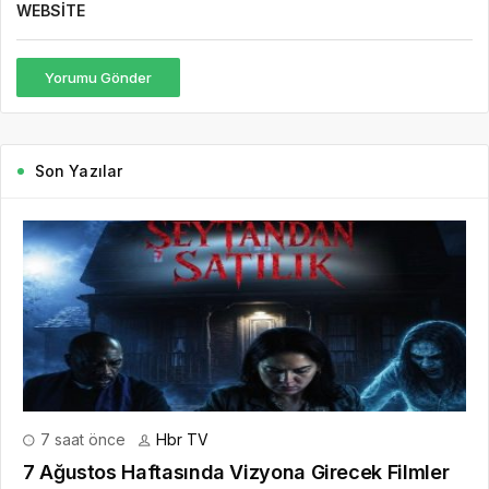
7 Ağustos Haftasında Vizyona Girecek Filmler
7 Ağustos Haftasında Vizyona Girecek Filmler Açıklandı:
Korkudan Animasyona Zengin Seçki Bu Hafta Sinemalarda Hangi
Filmler Var? Sinema salonlarında yeni hafta, birbirinden farklı
türlerde yapımlarla...
DEVAMINI OKU
2 gün önce
Mürsel Ferhat Sağlam Tek Rumeli
Tv’de Marka Atölyesi Programına
Konuk Oldu
5 gün önce
Dijitalleşme Ebelik Hizmetlerini
Dönüştürüyor