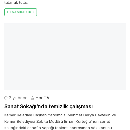
Kemer Belediyesi Zabıta Müdürü Erhan Kurtoğlu’nun sanat
sokağındaki esnafla yaptığı toplantı sonrasında söz konusu
sokakta yıkama ve temizlik çalışması yapıldı.
DEVAMINI OKU
4 yıl önce
Hbr TV
Başkan Kalaycı’nın Muhtarlar Günü Mesajı
Karaman Belediye Başkanı Savaş Kalaycı 19 Ekim Muhtarlar Günü