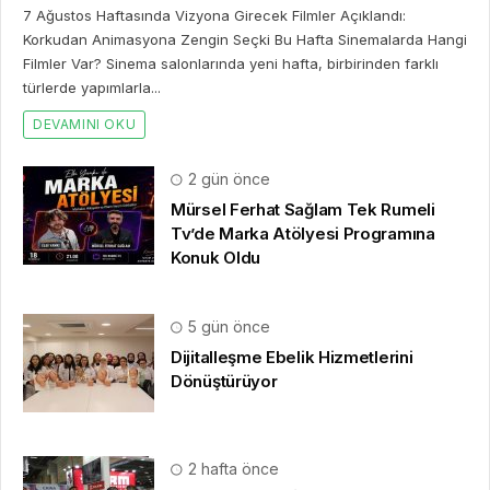
2 hafta önce
10. Uluslararası İstanbul Hırdavat
Fuarı, Küresel Ticaretin Yeni Merkezi
Olmaya Hazırlanıyor
2 hafta önce
Franchise Ekosisteminde Yeni
Dönem Başlıyor: Bayim Olur Musun?
Fuarı 2026 İçin Geri Sayım!