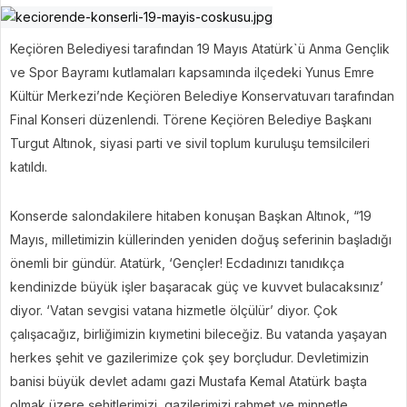
Keçiören Belediyesi tarafından 19 Mayıs Atatürk`ü Anma Gençlik
ve Spor Bayramı kutlamaları kapsamında ilçedeki Yunus Emre
Kültür Merkezi’nde Keçiören Belediye Konservatuvarı tarafından
Final Konseri düzenlendi. Törene Keçiören Belediye Başkanı
Turgut Altınok, siyasi parti ve sivil toplum kuruluşu temsilcileri
katıldı.
Konserde salondakilere hitaben konuşan Başkan Altınok, “19
Mayıs, milletimizin küllerinden yeniden doğuş seferinin başladığı
önemli bir gündür. Atatürk, ‘Gençler! Ecdadınızı tanıdıkça
kendinizde büyük işler başaracak güç ve kuvvet bulacaksınız’
diyor. ‘Vatan sevgisi vatana hizmetle ölçülür’ diyor. Çok
çalışacağız, birliğimizin kıymetini bileceğiz. Bu vatanda yaşayan
herkes şehit ve gazilerimize çok şey borçludur. Devletimizin
banisi büyük devlet adamı gazi Mustafa Kemal Atatürk başta
olmak üzere şehitlerimizi, gazilerimizi rahmet ve minnetle