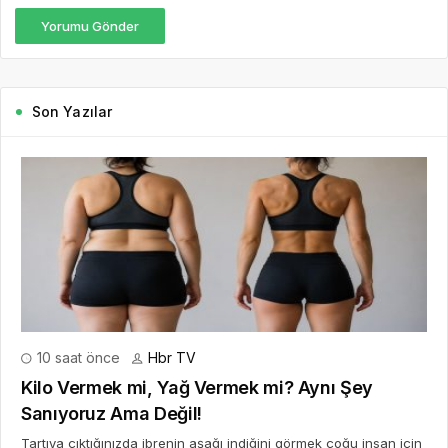
10 saat önce
Hbr TV
Kilo Vermek mi, Yağ Vermek mi? Aynı Şey
Sanıyoruz Ama Değil!
Tartıya çıktığınızda ibrenin aşağı indiğini görmek çoğu insan için
büyük bir motivasyon kaynağıdır. Hatta kilo verme süreci çoğu
zaman yalnızca tartıda görülen rakamlarla değerlendirilir. “Bu...
DEVAMINI OKU
2 gün önce
7 Ağustos Haftasında Vizyona
Girecek Filmler