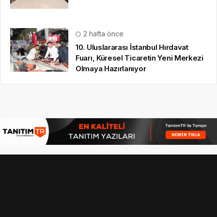
© 16.09.2022
Hbr TV
| Tüm Hakları Saklıdır |
gezi bülteni
,
haber