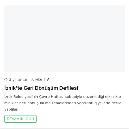
3 yıl önce
Hbr TV
İznik'te Geri Dönüşüm Defilesi
İznik Belediyesi’nin Çevre Haftası sebebiyle düzenlediği etkinlikte
minikler geri dönüşüm malzemelerinden yaptıkları giysilerle defile
yaptılar.
DEVAMINI OKU
Bir Cevap Yaz
E-posta hesabınız yayımlanmayacak. Gerekli alanlar işaretlendi
*
BIR YORUM YAZ