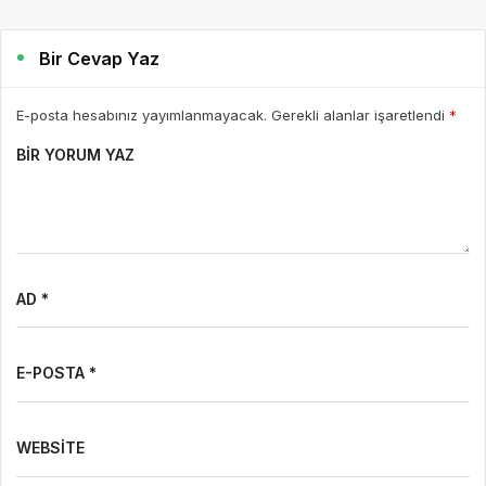
AD *
E-POSTA *
WEBSITE
Yorumu Gönder
Son Yazılar