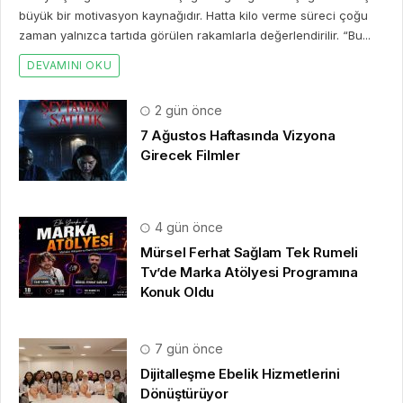
4 gün önce
Mürsel Ferhat Sağlam Tek Rumeli
Tv’de Marka Atölyesi Programına
Konuk Oldu
7 gün önce
Dijitalleşme Ebelik Hizmetlerini
Dönüştürüyor
2 hafta önce
10. Uluslararası İstanbul Hırdavat
Fuarı, Küresel Ticaretin Yeni Merkezi
Olmaya Hazırlanıyor