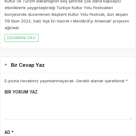
Kültür ve Turizm Bakanlığının beş şehirde çok daha kapsayıcı
etkinliklerle yaygınlaştırdığı Türkiye Kültür Yolu Festivalleri
bünyesinde düzenlenen Başkent Kültür Yolu Festivali, dün akşam
(19 Ekim 2022, Salı) ‘Aşk Eri Hazret-i Mevlânâ’yı Anlamak’ projesini
ağırladı.
DEVAMINI OKU
Bir Cevap Yaz
E-posta hesabınız yayımlanmayacak. Gerekli alanlar işaretlendi
*
BIR YORUM YAZ
AD *