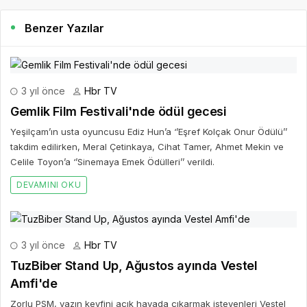
Benzer Yazılar
3 yıl önce
Hbr TV
Gemlik Film Festivali'nde ödül gecesi
Yeşilçam’ın usta oyuncusu Ediz Hun’a ‘’Eşref Kolçak Onur Ödülü’’
takdim edilirken, Meral Çetinkaya, Cihat Tamer, Ahmet Mekin ve
Celile Toyon’a ‘’Sinemaya Emek Ödülleri’’ verildi.
DEVAMINI OKU
3 yıl önce
Hbr TV
TuzBiber Stand Up, Ağustos ayında Vestel
Amfi'de
Zorlu PSM, yazın keyfini açık havada çıkarmak isteyenleri Vestel