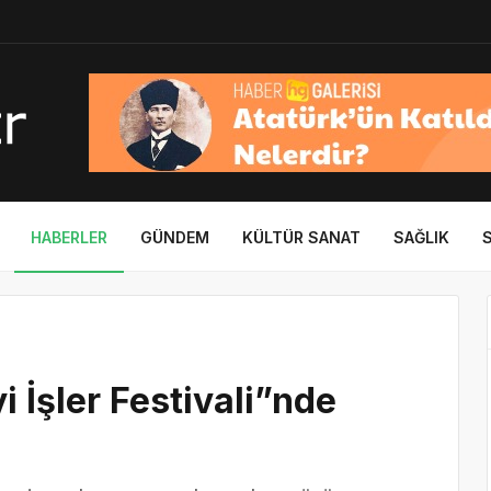
HABERLER
GÜNDEM
KÜLTÜR SANAT
SAĞLIK
i İşler Festivali”nde