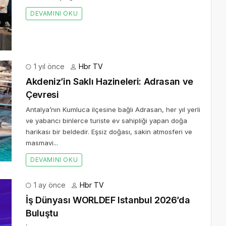
DEVAMINI OKU
1 yıl önce
Hbr TV
Akdeniz’in Saklı Hazineleri: Adrasan ve
Çevresi
Antalya’nın Kumluca ilçesine bağlı Adrasan, her yıl yerli
ve yabancı binlerce turiste ev sahipliği yapan doğa
harikası bir beldedir. Eşsiz doğası, sakin atmosferi ve
masmavi...
DEVAMINI OKU
1 ay önce
Hbr TV
İş Dünyası WORLDEF Istanbul 2026’da
Buluştu