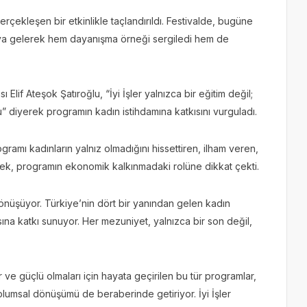
erçekleşen bir etkinlikle taçlandırıldı. Festivalde, bugüne
raya gelerek hem dayanışma örneği sergiledi hem de
 Elif Ateşok Şatıroğlu, “İyi İşler yalnızca bir eğitim değil;
” diyerek programın kadın istihdamına katkısını vurguladı.
gramı kadınların yalnız olmadığını hissettiren, ilham veren,
rek, programın ekonomik kalkınmadaki rolüne dikkat çekti.
r dönüşüyor. Türkiye’nin dört bir yanından gelen kadın
asına katkı sunuyor. Her mezuniyet, yalnızca bir son değil,
ve güçlü olmaları için hayata geçirilen bu tür programlar,
plumsal dönüşümü de beraberinde getiriyor. İyi İşler