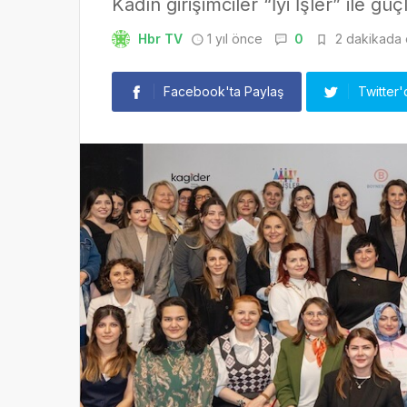
Kadın girişimciler “İyi İşler” ile g
Hbr TV
1 yıl önce
0
2 dakikada o
Facebook'ta Paylaş
Twitter'