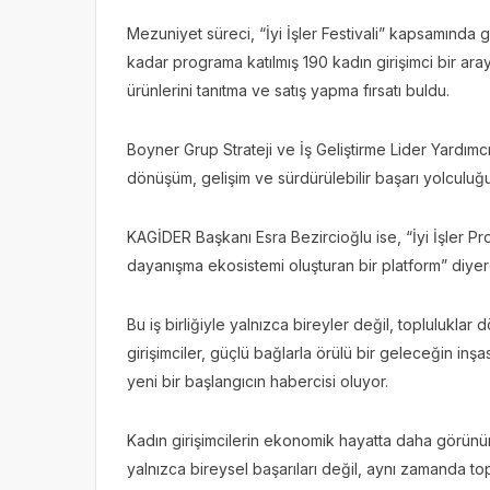
Mezuniyet süreci, “İyi İşler Festivali” kapsamında g
kadar programa katılmış 190 kadın girişimci bir a
ürünlerini tanıtma ve satış yapma fırsatı buldu.
Boyner Grup Strateji ve İş Geliştirme Lider Yardımcısı
dönüşüm, gelişim ve sürdürülebilir başarı yolculuğu
KAGİDER Başkanı Esra Bezircioğlu ise, “İyi İşler Pro
dayanışma ekosistemi oluşturan bir platform” diye
Bu iş birliğiyle yalnızca bireyler değil, toplulukla
girişimciler, güçlü bağlarla örülü bir geleceğin inş
yeni bir başlangıcın habercisi oluyor.
Kadın girişimcilerin ekonomik hayatta daha görünür 
yalnızca bireysel başarıları değil, aynı zamanda to