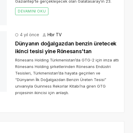
4 yıl önce
Hbr TV
kinci tesisi yine Rönesans'tan
 Rönesans Holding şirketlerinden Rönesans Endüstri Tesisleri,
algazdan Benzin Üreten Tesisi” unvanıyla Guinness Rekorlar
aretlendi
*