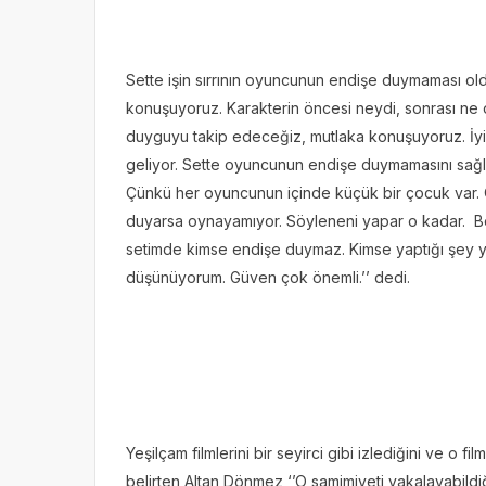
Sette işin sırrının oyuncunun endişe duymaması ol
konuşuyoruz. Karakterin öncesi neydi, sonrası ne
duyguyu takip edeceğiz, mutlaka konuşuyoruz. İyi
geliyor. Sette oyuncunun endişe duymamasını sağl
Çünkü her oyuncunun içinde küçük bir çocuk var.
duyarsa oynayamıyor. Söyleneni yapar o kadar. Ben
setimde kimse endişe duymaz. Kimse yaptığı şey y
düşünüyorum. Güven çok önemli.’’ dedi.
Yeşilçam filmlerini bir seyirci gibi izlediğini ve o
belirten Altan Dönmez ‘’O samimiyeti yakalayabild