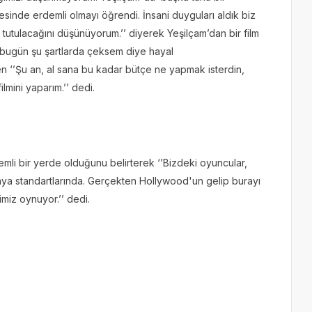
sinde erdemli olmayı öğrendi. İnsani duyguları aldık biz
 tutulacağını düşünüyorum.’’ diyerek Yeşilçam’dan bir film
 bugün şu şartlarda çeksem diye hayal
en ‘’Şu an, al sana bu kadar bütçe ne yapmak isterdin,
lmini yaparım.’’ dedi.
mli bir yerde olduğunu belirterek ‘’Bizdeki oyuncular,
nya standartlarında. Gerçekten Hollywood'un gelip burayı
imiz oynuyor.’’ dedi.