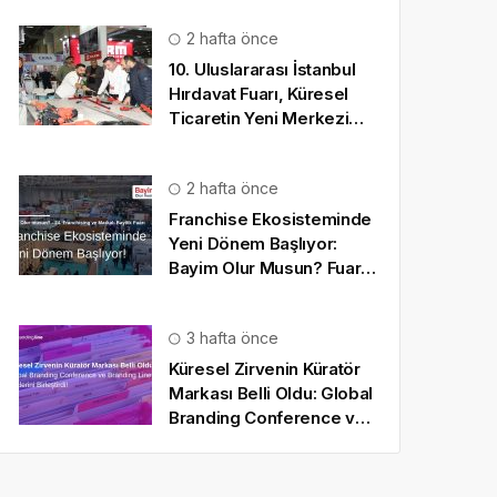
2 hafta önce
10. Uluslararası İstanbul
Hırdavat Fuarı, Küresel
Ticaretin Yeni Merkezi
Olmaya Hazırlanıyor
2 hafta önce
Franchise Ekosisteminde
Yeni Dönem Başlıyor:
Bayim Olur Musun? Fuarı
2026 İçin Geri Sayım!
3 hafta önce
Küresel Zirvenin Küratör
Markası Belli Oldu: Global
Branding Conference ve
Branding Line Güçlerini
Birleştirdi