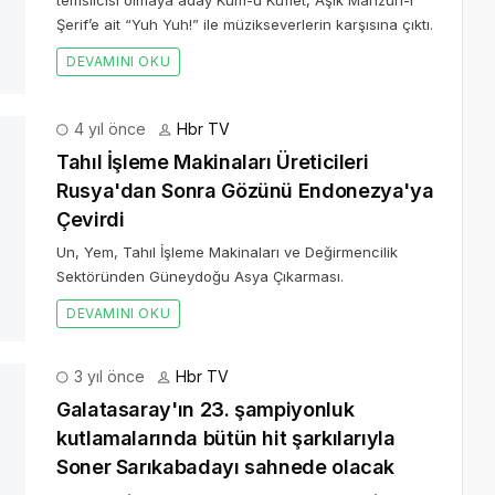
temsilcisi olmaya aday Kum-u Kuflet, Aşık Mahzun-î
Şerif’e ait “Yuh Yuh!” ile müzikseverlerin karşısına çıktı.
DEVAMINI OKU
4 yıl önce
Hbr TV
ya'dan Sonra Gözünü Endonezya'ya Çevirdi
ktöründen Güneydoğu Asya Çıkarması.
3 yıl önce
Hbr TV
Galatasaray'ın 23. şampiyonluk
kutlamalarında bütün hit şarkılarıyla
Soner Sarıkabadayı sahnede olacak
Gaziantep’te gerçekleşecek olan Galatasaray’ın 23.
DEVAMINI OKU