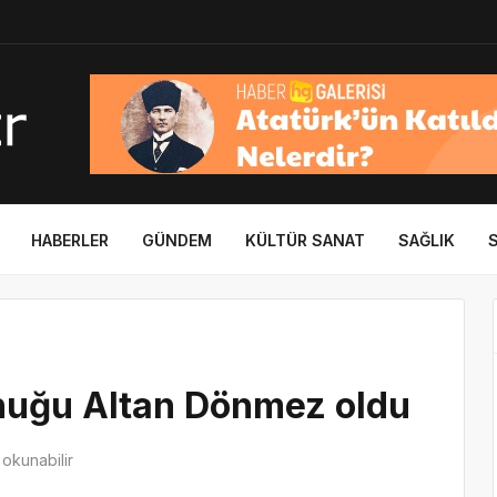
HABERLER
GÜNDEM
KÜLTÜR SANAT
SAĞLIK
onuğu Altan Dönmez oldu
okunabilir