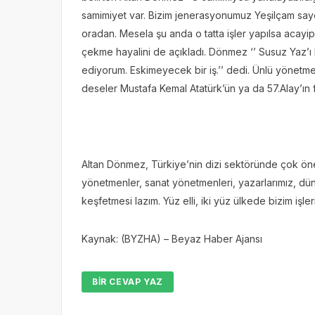
samimiyet var. Bizim jenerasyonumuz Yeşilçam saye
oradan. Mesela şu anda o tatta işler yapılsa acayip
çekme hayalini de açıkladı. Dönmez ‘’ Susuz Yaz’ı
ediyorum.
Eskimeyecek bir iş.’’ dedi. Ünlü yönetm
deseler Mustafa Kemal Atatürk’ün ya da 57.Alay’ın fi
Altan Dönmez, Türkiye’nin dizi sektöründe çok öne
yönetmenler, sanat yönetmenleri, yazarlarımız, dü
keşfetmesi lazım. Yüz elli, iki yüz ülkede bizim işler
Kaynak: (BYZHA) – Beyaz Haber Ajansı
BIR CEVAP YAZ