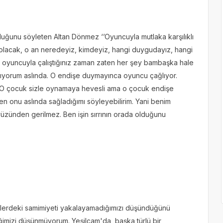
duğunu söyleten Altan Dönmez ‘’Oyuncuyla mutlaka karşılıklı
 olacak, o an neredeyiz, kimdeyiz, hangi duygudayız, hangi
 oyuncuyla çalıştığınız zaman zaten her şey bambaşka hale
ıyorum aslında. O endişe duymayınca oyuncu çağlıyor.
 O çocuk sizle oynamaya hevesli ama o çocuk endişe
 onu aslında sağladığımı söyleyebilirim. Yani benim
üzünden gerilmez. Ben işin sırrının orada olduğunu
 filmlerdeki samimiyeti yakalayamadığımızı düşündüğünü
iğimizi düşünmüyorum. Yeşilçam'da başka türlü bir