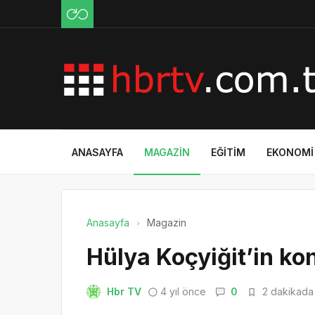
ANASAYFA
MAGAZIN
EĞITIM
EKONOMI
Anasayfa
Magazin
Hülya Koçyiğit’in k
Hbr TV
4 yıl önce
0
2 dakikada 