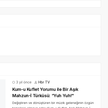
3 yıl önce
Hbr TV
Kum-u Kuflet Yorumu ile Bir Aşık
Mahzun-î Türküsü: “Yuh Yuh!"
Değiştiren ve dönüştüren bir müzik geleneğinin özgün