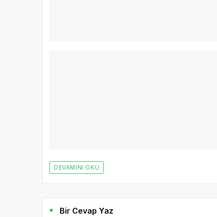
Dünyanın doğalgazdan benzin üretecek i
Rönesans Holding Türkmenistan’da GTG-2 için imza attı
Türkmenistan’da hayata geçirilen ve “Dünyanın İlk Doğ
Kitabı’na giren GTG projesinin ikincisi için anlaştı.
DEVAMINI OKU
Bir Cevap Yaz
E-posta hesabınız yayımlanmayacak. Gerekli alanlar iş
BIR YORUM YAZ