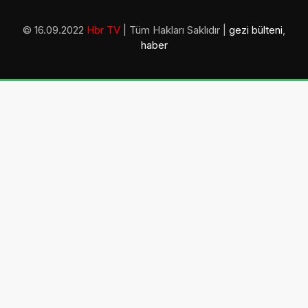
© 16.09.2022
Hbr TV
| Tüm Hakları Saklıdır |
gezi bülteni
,
haber