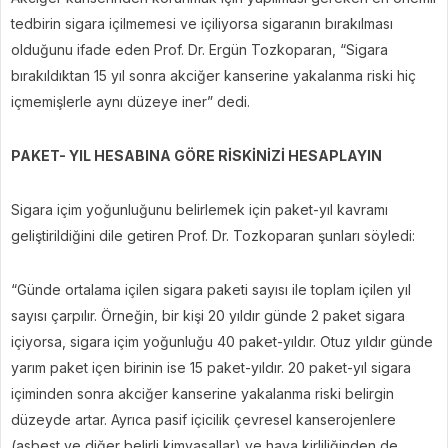
tedbirin sigara içilmemesi ve içiliyorsa sigaranın bırakılması
olduğunu ifade eden Prof. Dr. Ergün Tozkoparan, “Sigara
bırakıldıktan 15 yıl sonra akciğer kanserine yakalanma riski hiç
içmemişlerle aynı düzeye iner” dedi.
PAKET- YIL HESABINA GÖRE RİSKİNİZİ HESAPLAYIN
Sigara içim yoğunluğunu belirlemek için paket-yıl kavramı
geliştirildiğini dile getiren Prof. Dr. Tozkoparan şunları söyledi:
“Günde ortalama içilen sigara paketi sayısı ile toplam içilen yıl
sayısı çarpılır. Örneğin, bir kişi 20 yıldır günde 2 paket sigara
içiyorsa, sigara içim yoğunluğu 40 paket-yıldır. Otuz yıldır günde
yarım paket içen birinin ise 15 paket-yıldır. 20 paket-yıl sigara
içiminden sonra akciğer kanserine yakalanma riski belirgin
düzeyde artar. Ayrıca pasif içicilik çevresel kanserojenlere
(asbest ve diğer belirli kimyasallar) ve hava kirliliğinden de