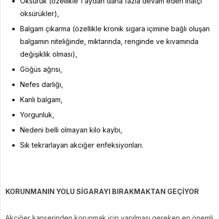
Öksürük (özellikle 1 aydan daha fazla devam eden inatçı
öksürükler),
Balgam çıkarma (özellikle kronik sigara içimine bağlı oluşan
balgamın niteliğinde, miktarında, renginde ve kıvamında
değişiklik olması),
Göğüs ağrısı,
Nefes darlığı,
Kanlı balgam,
Yorgunluk,
Nedeni belli olmayan kilo kaybı,
Sık tekrarlayan akciğer enfeksiyonları.
KORUNMANIN YOLU SİGARAYI BIRAKMAKTAN GEÇİYOR
Akciğer kanserinden korunmak için yapılması gereken en önemli