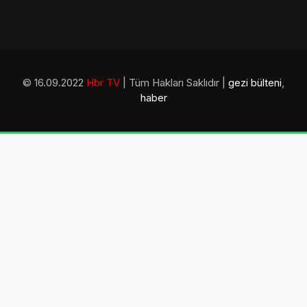
© 16.09.2022
Hbr TV
| Tüm Hakları Saklıdır |
gezi bülteni
,
haber