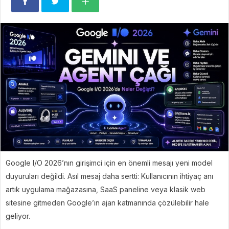
Google I/O 2026’nın girişimci için en önemli mesajı yeni model
duyuruları değildi. Asıl mesaj daha sertti: Kullanıcının ihtiyaç anı
artık uygulama mağazasına, SaaS paneline veya klasik web
sitesine gitmeden Google’ın ajan katmanında çözülebilir hale
geliyor.