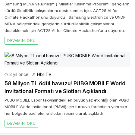
Hackathon'unu duyurdu
Samsung MENA ve Birleşmiş Milletler Kalkınma Programı, gençlerin
sürdürülebilirlik çalışmalarını desteklemek için, ACT28 AI for
Climate Hackathon’unu duyurdu Samsung Electronics ve UNDP,
MENA bölgesindeki gençlerin sürdürülebilirlik çalışmalarını
desteklemek için ACT28 AI for Climate Hackathon’unu duyurdu.
DEVAMINI OKU
3 yıl önce
Hbr TV
58 Milyon TL ödül havuzu! PUBG MOBILE World
Invitational Formatı ve Slotları Açıklandı
PUBG MOBILE Espor takvimindeki en büyük yaz etkinliği olan PUBG
MOBILE World Invitational (PMWI) için turnuva formatının yanı sıra
her bölgede özel eleme slotları resmi olarak açıkladı.
DEVAMINI OKU