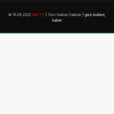
© 16.09.2022
Hbr TV
| Tüm Hakları Saklıdır |
gezi bülteni
,
haber