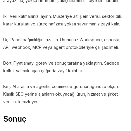
arayüz mü, yoksa derin bir iş akışı sistemi mi diye sınıflandırın.
İki: Veri katmanınızı ayırın. Müşteriye ait işlem verisi, sektör dili,
karar kuralları ve süreç hafızası yoksa savunmanız zayıf kalır.
Üç: Panel bağımlılığını azaltın. Ürününüz Workspace, e-posta,
API, webhook, MCP veya agent protokolleriyle çalışabilmeli.
Dört: Fiyatlamayı görev ve sonuç tarafına yaklaştırın. Sadece
koltuk satmak, ajan çağında zayıf kalabilir.
Beş: AI arama ve agentic commerce görünürlüğünüzü ölçün.
Klasik SEO yerine ajanların okuyacağı ürün, hizmet ve şirket
verisini temizleyin.
Sonuç