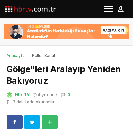
Anasayfa
Kültür Sanat
Gölge”leri Aralayıp Yeniden
Bakıyoruz
Hbr TV
4 yıl önce
0
3 dakikada okunabilir