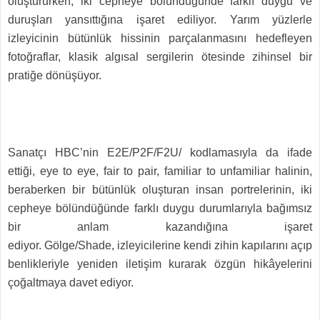
oluştururken, iki cepheye bölündüğünde farklı duygu ve
duruşları yansıttığına işaret ediliyor. Yarım yüzlerle
izleyicinin bütünlük hissinin parçalanmasını hedefleyen
fotoğraflar, klasik algısal sergilerin ötesinde zihinsel bir
pratiğe dönüşüyor.
Sanatçı HBC’nin E2E/P2F/F2U/ kodlamasıyla da ifade
ettiği, eye to eye, fair to pair, familiar to unfamiliar halinin,
beraberken bir bütünlük oluşturan insan portrelerinin, iki
cepheye bölündüğünde farklı duygu durumlarıyla bağımsız
bir anlam kazandığına işaret
ediyor. Gölge/Shade,
izleyicilerine kendi zihin kapılarını açıp
benlikleriyle yeniden iletişim kurarak özgün hikâyelerini
çoğaltmaya davet ediyor.