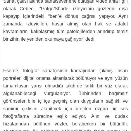
Sanat çatısı altında sanatseverlerle buluşan video artla ilgili
olarak Cebeci, “Gölge/Shade; izleyicinin gözlerini dışa
kapayıp içlerindeki “ben”e dönüş çağrısı yapıyor. Aynı
zamanda izleyicileri, hasar almış olan hak ve adalet
kavramlarını kalıplaşmış tüm patolojilerden arındırıp temiz
bir zihin ile yeniden okumaya çağırıyor” dedi.
Eserde, fotoğraf sanatçısının kadrajından çıkmış insan
portreleri dijital ortama aktarılarak bölünüyor ve aynı yüzün
tamamlayan yarısı olmadığı takdirde farklı bir yüz olarak
algılanabileceği vurgulanıyor. Birbirinden bağımsız
görünseler bile iç içe geçmiş olan duyguların sağlıklı ve
samimi çıktısını alabilmek için üretilen özgün bir ses
fotoğraflama sürecine eşlik ediyor. Alın ve dudak
hizalarından bölünen yüzler, beraberken bir bütünlük