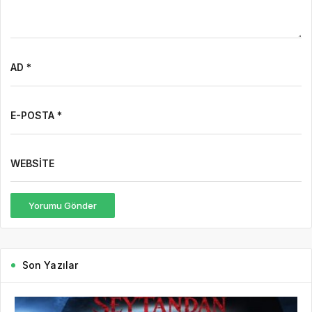
AD *
E-POSTA *
WEBSITE
Yorumu Gönder
Son Yazılar