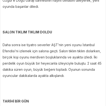
Özgür’e Doğu Garajı sahnesinin hayırlı olmasını dileyerek, yeni
oyunda başarılar diledi.
SALON TIKLIM TIKLIM DOLDU
Daha sonra ise tiyatro severler AŞT’nin yeni oyunu İstanbul
Efendisi’ni izlemek için salona geçti. Salon tıklım tıklım dolarken,
birçok kişi oyunu merdiven boşluklarında ve ayakta izledi. İki
perdelik oyun büyük bir heyecanla izleyiciyle buluştu. 2 saat 45
dakika süren oyun, büyük beğeni topladı. Oyunun sonunda
oyuncular dakikalarda ayakta alkışlandı.
TARİHİ BİR GÜN