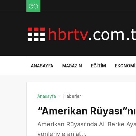
ANASAYFA
MAGAZIN
EĞITIM
EKONOMI
Anasayfa
Haberler
“Amerikan Rüyası”n
Amerikan Rüyası’nda Ali Berke Ayaz
yönleriyle anlattı.