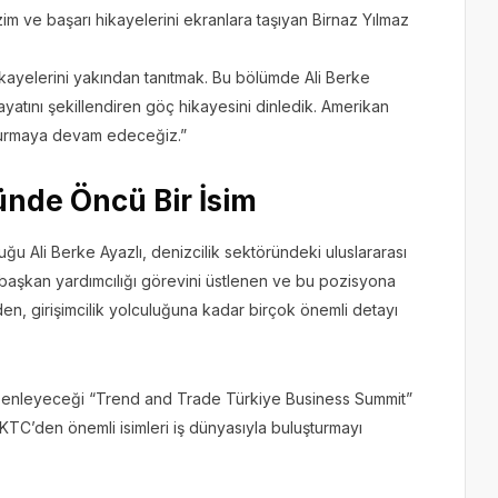
im ve başarı hikayelerini ekranlara taşıyan Birnaz Yılmaz
ikayelerini yakından tanıtmak. Bu bölümde Ali Berke
yatını şekillendiren göç hikayesini dinledik. Amerikan
uşturmaya devam edeceğiz.”
ünde Öncü Bir İsim
u Ali Berke Ayazlı, denizcilik sektöründeki uluslararası
e başkan yardımcılığı görevini üstlenen ve bu pozisyona
en, girişimcilik yolculuğuna kadar birçok önemli detayı
zenleyeceği “Trend and Trade Türkiye Business Summit”
KKTC’den önemli isimleri iş dünyasıyla buluşturmayı