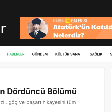
HABERLER
GÜNDEM
KÜLTÜR SANAT
SAĞLIK
ın Dördüncü Bölümü
lı, göç ve başarı hikayesini tüm