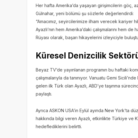
Her hafta Amerika’da yaşayan girişimcilerin göç, az
Gülnahar, yeni bölümü şu sözlerle değerlendirdi:
“Amacımız, seyircilerimize ilham verecek kariyer h
Ayazlı’nın hem Amerika’daki çalışmalarını hem de ha
Rüyası olarak, başarı hikayelerini izleyiciyle bul
Küresel Denizcilik Sektör
Beyaz TV’de yayınlanan programın bu haftaki konuğ
çalışmalarıyla da tanınıyor. Vanuatu Gemi Sicili’nd
gelen ilk Türk olan Ayazlı, ABD’ye taşınma sürecind
paylaştı.
Ayrıca ASKON USA’in Eylül ayında New York’ta dü
hakkında bilgi veren Ayazlı, etkinlikte Türkiye ve 
hedeflediklerini belirtti.