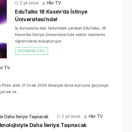
2 yıl önce
Hbr TV
EduTalks 18 Kasım’da İstinye
Üniversitesi’nde!
İş dünyasına dair farkındalık yaratan EduTalks, 18
Kasım’da İstinye Üniversitesi’nde sektör liderlerini
öğrencilerle buluşturuyor.
DEVAMINI OKU
br TV
n Plüto artık 21 Ocak 2024 itibariyle Kova burcuna geçmeye
çecek ve...
2 yıl önce
Hbr TV
eknolojisiyle Daha İleriye Taşınacak