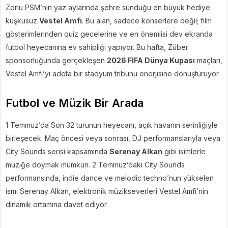
Zorlu PSM’nin yaz aylarında şehre sunduğu en büyük hediye
kuşkusuz
Vestel Amfi
. Bu alan, sadece konserlere değil; film
gösterimlerinden quiz gecelerine ve en önemlisi dev ekranda
futbol heyecanına ev sahipliği yapıyor. Bu hafta, Züber
sponsorluğunda gerçekleşen
2026 FIFA Dünya Kupası
maçları,
Vestel Amfi’yi adeta bir stadyum tribünü enerjisine dönüştürüyor.
Futbol ve Müzik Bir Arada
1 Temmuz’da Son 32 turunun heyecanı, açık havanın serinliğiyle
birleşecek. Maç öncesi veya sonrası, DJ performanslarıyla veya
City Sounds serisi kapsamında
Serenay Alkan
gibi isimlerle
müziğe doymak mümkün. 2 Temmuz’daki City Sounds
performansında, indie dance ve melodic techno’nun yükselen
ismi Serenay Alkan, elektronik müzikseverleri Vestel Amfi’nin
dinamik ortamına davet ediyor.