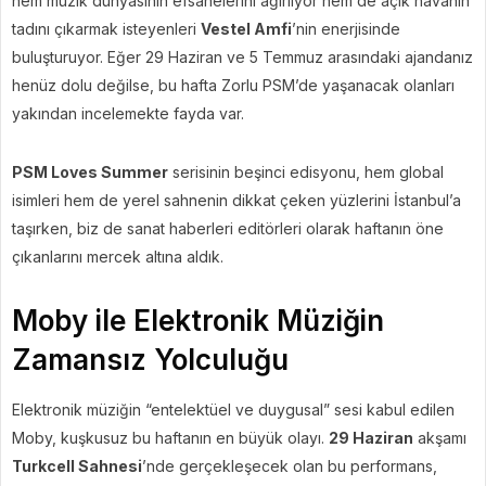
hem müzik dünyasının efsanelerini ağırlıyor hem de açık havanın
tadını çıkarmak isteyenleri
Vestel Amfi
’nin enerjisinde
buluşturuyor. Eğer 29 Haziran ve 5 Temmuz arasındaki ajandanız
henüz dolu değilse, bu hafta Zorlu PSM’de yaşanacak olanları
yakından incelemekte fayda var.
PSM Loves Summer
serisinin beşinci edisyonu, hem global
isimleri hem de yerel sahnenin dikkat çeken yüzlerini İstanbul’a
taşırken, biz de sanat haberleri editörleri olarak haftanın öne
çıkanlarını mercek altına aldık.
Moby ile Elektronik Müziğin
Zamansız Yolculuğu
Elektronik müziğin “entelektüel ve duygusal” sesi kabul edilen
Moby, kuşkusuz bu haftanın en büyük olayı.
29 Haziran
akşamı
Turkcell Sahnesi
’nde gerçekleşecek olan bu performans,