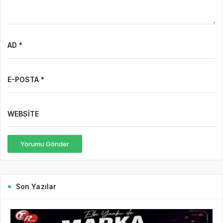
AD *
E-POSTA *
WEBSITE
Yorumu Gönder
Son Yazılar