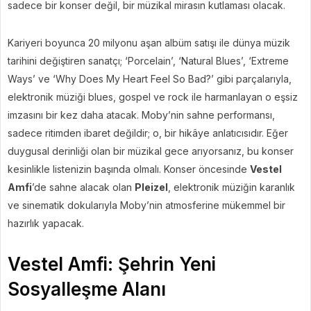
sadece bir konser değil, bir müzikal mirasın kutlaması olacak.
Kariyeri boyunca 20 milyonu aşan albüm satışı ile dünya müzik
tarihini değiştiren sanatçı; ‘Porcelain’, ‘Natural Blues’, ‘Extreme
Ways’ ve ‘Why Does My Heart Feel So Bad?’ gibi parçalarıyla,
elektronik müziği blues, gospel ve rock ile harmanlayan o eşsiz
imzasını bir kez daha atacak. Moby’nin sahne performansı,
sadece ritimden ibaret değildir; o, bir hikâye anlatıcısıdır. Eğer
duygusal derinliği olan bir müzikal gece arıyorsanız, bu konser
kesinlikle listenizin başında olmalı. Konser öncesinde
Vestel
Amfi
’de sahne alacak olan
Pleizel
, elektronik müziğin karanlık
ve sinematik dokularıyla Moby’nin atmosferine mükemmel bir
hazırlık yapacak.
Vestel Amfi: Şehrin Yeni
Sosyalleşme Alanı