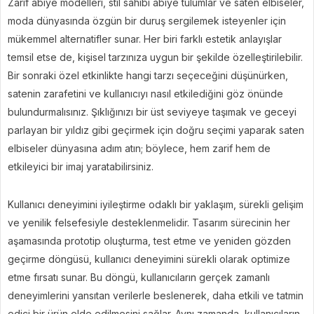
Zarif abiye modelleri, stil sahibi abiye tulumlar ve saten elbiseler,
moda dünyasında özgün bir duruş sergilemek isteyenler için
mükemmel alternatifler sunar. Her biri farklı estetik anlayışlar
temsil etse de, kişisel tarzınıza uygun bir şekilde özelleştirilebilir.
Bir sonraki özel etkinlikte hangi tarzı seçeceğini düşünürken,
satenin zarafetini ve kullanıcıyı nasıl etkilediğini göz önünde
bulundurmalısınız. Şıklığınızı bir üst seviyeye taşımak ve geceyi
parlayan bir yıldız gibi geçirmek için doğru seçimi yaparak saten
elbiseler dünyasına adım atın; böylece, hem zarif hem de
etkileyici bir imaj yaratabilirsiniz.
Kullanıcı deneyimini iyileştirme odaklı bir yaklaşım, sürekli gelişim
ve yenilik felsefesiyle desteklenmelidir. Tasarım sürecinin her
aşamasında prototip oluşturma, test etme ve yeniden gözden
geçirme döngüsü, kullanıcı deneyimini sürekli olarak optimize
etme fırsatı sunar. Bu döngü, kullanıcıların gerçek zamanlı
deneyimlerini yansıtan verilerle beslenerek, daha etkili ve tatmin
edici bir ürün elde edilmesini sağlar. Aynı zamanda, kullanıcıların