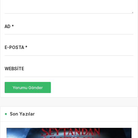
AD *
E-POSTA *
WEBSITE
Yorumu Gönder
Son Yazılar