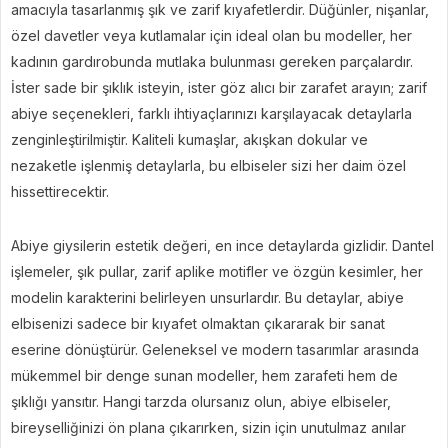
amacıyla tasarlanmış şık ve zarif kıyafetlerdir. Düğünler, nişanlar,
özel davetler veya kutlamalar için ideal olan bu modeller, her
kadının gardırobunda mutlaka bulunması gereken parçalardır.
İster sade bir şıklık isteyin, ister göz alıcı bir zarafet arayın; zarif
abiye seçenekleri, farklı ihtiyaçlarınızı karşılayacak detaylarla
zenginleştirilmiştir. Kaliteli kumaşlar, akışkan dokular ve
nezaketle işlenmiş detaylarla, bu elbiseler sizi her daim özel
hissettirecektir.
Abiye giysilerin estetik değeri, en ince detaylarda gizlidir. Dantel
işlemeler, şık pullar, zarif aplike motifler ve özgün kesimler, her
modelin karakterini belirleyen unsurlardır. Bu detaylar, abiye
elbisenizi sadece bir kıyafet olmaktan çıkararak bir sanat
eserine dönüştürür. Geleneksel ve modern tasarımlar arasında
mükemmel bir denge sunan modeller, hem zarafeti hem de
şıklığı yansıtır. Hangi tarzda olursanız olun, abiye elbiseler,
bireyselliğinizi ön plana çıkarırken, sizin için unutulmaz anılar