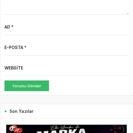
AD *
E-POSTA *
WEBSITE
Yorumu Gönder
Son Yazılar