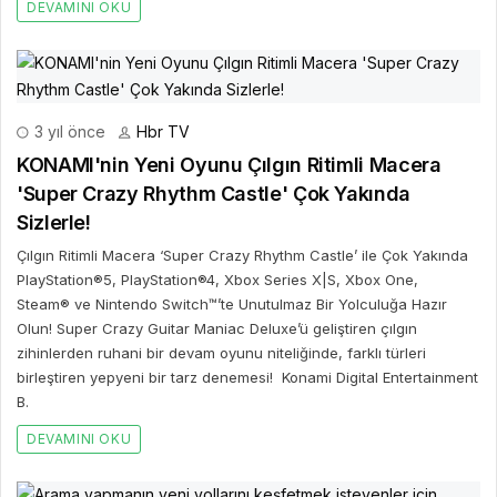
DEVAMINI OKU
3 yıl önce
Hbr TV
KONAMI'nin Yeni Oyunu Çılgın Ritimli Macera
'Super Crazy Rhythm Castle' Çok Yakında
Sizlerle!
Çılgın Ritimli Macera ‘Super Crazy Rhythm Castle’ ile Çok Yakında
PlayStation®5, PlayStation®4, Xbox Series X|S, Xbox One,
Steam® ve Nintendo Switch™’te Unutulmaz Bir Yolculuğa Hazır
Olun! Super Crazy Guitar Maniac Deluxe’ü geliştiren çılgın
zihinlerden ruhani bir devam oyunu niteliğinde, farklı türleri
birleştiren yepyeni bir tarz denemesi! Konami Digital Entertainment
B.
DEVAMINI OKU