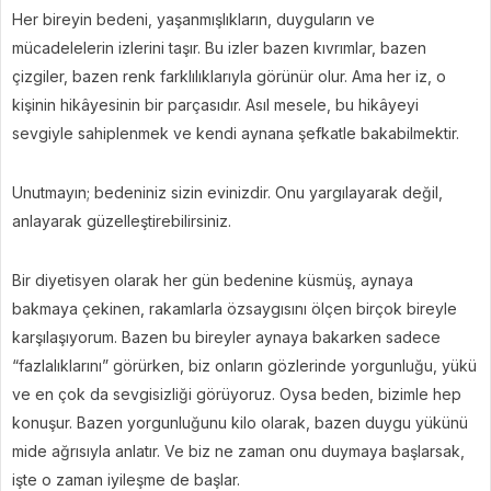
Her bireyin bedeni, yaşanmışlıkların, duyguların ve
mücadelelerin izlerini taşır. Bu izler bazen kıvrımlar, bazen
çizgiler, bazen renk farklılıklarıyla görünür olur. Ama her iz, o
kişinin hikâyesinin bir parçasıdır. Asıl mesele, bu hikâyeyi
sevgiyle sahiplenmek ve kendi aynana şefkatle bakabilmektir.
Unutmayın; bedeniniz sizin evinizdir. Onu yargılayarak değil,
anlayarak güzelleştirebilirsiniz.
Bir diyetisyen olarak her gün bedenine küsmüş, aynaya
bakmaya çekinen, rakamlarla özsaygısını ölçen birçok bireyle
karşılaşıyorum. Bazen bu bireyler aynaya bakarken sadece
“fazlalıklarını” görürken, biz onların gözlerinde yorgunluğu, yükü
ve en çok da sevgisizliği görüyoruz. Oysa beden, bizimle hep
konuşur. Bazen yorgunluğunu kilo olarak, bazen duygu yükünü
mide ağrısıyla anlatır. Ve biz ne zaman onu duymaya başlarsak,
işte o zaman iyileşme de başlar.