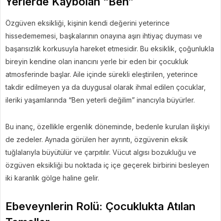
Yerlerde Kaybolan “Ben”
Özgüven eksikliği, kişinin kendi değerini yeterince
hissedememesi, başkalarının onayına aşırı ihtiyaç duyması ve
başarısızlık korkusuyla hareket etmesidir. Bu eksiklik, çoğunlukla
bireyin kendine olan inancını yerle bir eden bir çocukluk
atmosferinde başlar. Aile içinde sürekli eleştirilen, yeterince
takdir edilmeyen ya da duygusal olarak ihmal edilen çocuklar,
ileriki yaşamlarında “Ben yeterli değilim” inancıyla büyürler.
Bu inanç, özellikle ergenlik döneminde, bedenle kurulan ilişkiyi
de zedeler. Aynada görülen her ayrıntı, özgüvenin eksik
tuğlalarıyla büyütülür ve çarpıtılır. Vücut algısı bozukluğu ve
özgüven eksikliği bu noktada iç içe geçerek birbirini besleyen
iki karanlık gölge haline gelir.
Ebeveynlerin Rolü: Çocuklukta Atılan