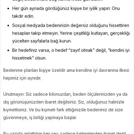
Her gün aynada gördüğünüz kişiye bir iyilik yapın: Onu
takdir edin.
Sosyal medyada bedeninizin değersiz olduğunu hissettiren
hesapları takip etmeyin. Yerine çeşitliliği kutlayan, gerçekliği
yücelten sayfalarla bağ kurun.
Bir hedefiniz varsa, o hedef “zayıf olmak” değil, “kendini iyi
hissetmek” olsun.
Beslenme planları kişiye özeldir ama kendine iyi davranma ilkesi
hepimiz için aynıdır.
Unutmayın: Siz sadece kilonuzdan, beden ölçülerinizden ya da
dış görünüşünüzden ibaret değilsiniz. Siz, olduğunuz halinizle
kıymetlisiniz. Ve bu kıymeti fark ettiğinizde bedeniniz de size
güvenmeye, iş birliği yapmaya başlar.
Bu yazıda anlattığım her şey, sadece kelimelerden ibaret değil…