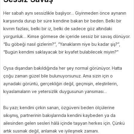
Her sabah aynı sessizlikle başlıyor… Giyinmeden önce aynanın
karşısında durup bir süre kendine bakan bir beden. Belki bir
kıvrım fazlası, belki bir iz, belki de sadece göz altındaki
yorgunluk… Kimse görmese de içeride sessiz bir savaş dönüyor.
“Bu göbeği nasıl gizlerim?”, “Yanaklarım niye bu kadar şiş?”,
“Bugün kendimi saklayacak bir kıyafet bulabilecek miyim?”
Oysa dışarıdan bakıldığında her şey normal görünüyor. Hatta
çoğu zaman güzel bile bulunuyorsunuz. Ama sizin için o
aynadaki görüntü, gerçekliğin değil, geçmişin, eleştirilerin,
kıyaslamaların ve yetersizlik duygusunun yansıması…
Bu yazı; kendini çirkin sanan, özgüveni beden ölçülerine
sıkışmış, partnerinin bakışlarında kendini kaybeden ya da
ailesinden gelen sesleri hâlâ içinde taşıyan herkes için. Çünkü
artık susmak değil, anlamak ve iyileşmek zamanı.