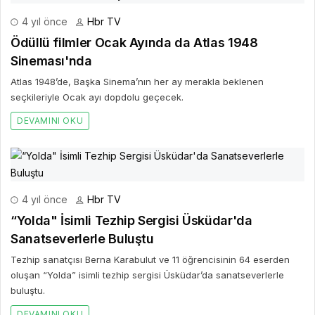
4 yıl önce
Hbr TV
Ödüllü filmler Ocak Ayında da Atlas 1948
Sineması'nda
Atlas 1948’de, Başka Sinema’nın her ay merakla beklenen
seçkileriyle Ocak ayı dopdolu geçecek.
DEVAMINI OKU
4 yıl önce
Hbr TV
“Yolda" İsimli Tezhip Sergisi Üsküdar'da
Sanatseverlerle Buluştu
Tezhip sanatçısı Berna Karabulut ve 11 öğrencisinin 64 eserden
oluşan “Yolda” isimli tezhip sergisi Üsküdar’da sanatseverlerle
buluştu.
DEVAMINI OKU