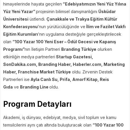
himayelerinde hayata geçirilen
“Edebiyatımızın Yeni Yüz Yılına
Yüz Yeni Yazar”
projesinin bilimsel danışmanlığını
Üsküdar
Üniversitesi
üstlendi.
Çanakkale ve Trakya Eğitim Kültür
Konfederasyonu
’nun yürütücülüğünde ve
İlim ve Fazilet Vakfı
Eğitim Kurumları
’nın uygulama desteğiyle gerçekleştirilecek
olan
“100 Yazar 100 Yeni Eser – Ödül Gecesi ve Kapanış
Programı”
nın İletişim Partneri
Branding Türkiye
olurken
etkinliğin medya partnerleri
Startup Gazetesi,
SonDakika.com, Branding Haber, Haberler.com, Marketing
Haber, Franchise Market Türkiye
oldu. Zirvenin Destek
Partnerleri ise
Ayla Canlı Su, Prifa, Amorf Kitap, Reis
Gıda
ve
Branding Line
oldu.
Program Detayları
Akademi, iş dünyası, edebiyat, medya, sivil toplum ve kamu
temsilcilerini aynı çatı altında buluşturacak olan
“100 Yazar 100