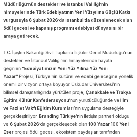
Müdürlüğü’nün destekleri ve İstanbul Valiliği’nin
himayelerinde Türk Edebiyatının Yeni Yüzyılına Güçlü Katkı
vurgusuyla 6 Şubat 2026’da İstanbul’da düzenlenecek olan
ödül gecesi ve kapanış programı edebiyat dünyasını bir
araya getirecek.
T.C. İçişleri Bakanlığı Sivil Toplumla İlişkiler Genel Müdürlüğü’nün
destekleri ve İstanbul Valiliği’nin himayelerinde hayata
geçirilen
“Edebiyatımızın Yeni Yüz Yılına Yüz Yeni
Yazar”
Projesi, Türkiye’nin kültürel ve edebi geleceğine yönelik
önemli bir vizyon ortaya koyuyor. Üsküdar Üniversitesi’nin
bilimsel danışmanlığında yürütülen proje,
Çanakkale ve Trakya
Eğitim Kültür Konfederasyonu
’nun yürütücülüğünde ve
İlim
ve Fazilet Vakfı Eğitim Kurumları
’nın uygulama desteğiyle
gerçekleştiriliyor.
Branding Türkiye
‘nin iletişim partneri olduğu
ve
6 Şubat 2026
‘da gerçekleşecek olan
100 Yazar 100 Yeni
Eser
projesi ödül gecesi, ekosistem paydaşları tarafından