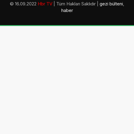
© 16.09.2022
Hbr TV
| Tüm Hakları Saklıdır |
gezi bülteni
,
haber