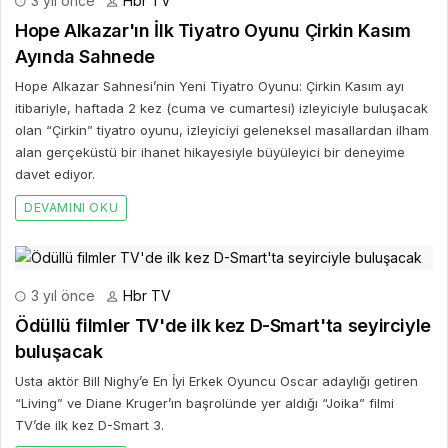
3 yıl önce
Hbr TV
Hope Alkazar'ın İlk Tiyatro Oyunu Çirkin Kasım
Ayında Sahnede
Hope Alkazar Sahnesi’nin Yeni Tiyatro Oyunu: Çirkin Kasım ayı
itibariyle, haftada 2 kez (cuma ve cumartesi) izleyiciyle buluşacak
olan “Çirkin” tiyatro oyunu, izleyiciyi geleneksel masallardan ilham
alan gerçeküstü bir ihanet hikayesiyle büyüleyici bir deneyime
davet ediyor.
DEVAMINI OKU
3 yıl önce
Hbr TV
Ödüllü filmler TV'de ilk kez D-Smart'ta seyirciyle
buluşacak
Usta aktör Bill Nighy’e En İyi Erkek Oyuncu Oscar adaylığı getiren
“Living” ve Diane Kruger’ın başrolünde yer aldığı “Joika” filmi
TV’de ilk kez D-Smart 3.