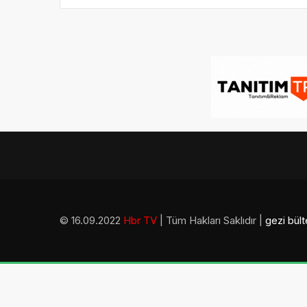
© 16.09.2022
Hbr TV
| Tüm Hakları Saklıdır |
gezi bült