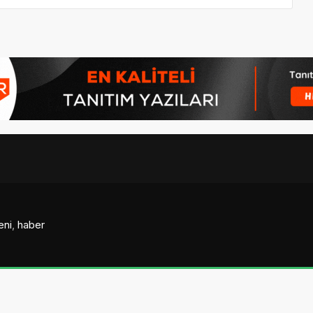
eni
,
haber