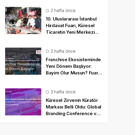
2 hafta önce
10. Uluslararası İstanbul
Hırdavat Fuarı, Küresel
Ticaretin Yeni Merkezi
Olmaya Hazırlanıyor
2 hafta önce
Franchise Ekosisteminde
Yeni Dönem Başlıyor:
Bayim Olur Musun? Fuarı
2026 İçin Geri Sayım!
3 hafta önce
Küresel Zirvenin Küratör
Markası Belli Oldu: Global
Branding Conference ve
Branding Line Güçlerini
Birleştirdi