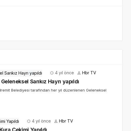
4 yıl önce
Hbr TV
arı’nın efsanesi Sarıkız anıldı 32. Geleneksel Sarıkız Hayrı yapıldı
dremit Belediyesi tarafından her yıl düzenlenen Geleneksel
4 yıl önce
Hbr TV
Kura Çekimi Yapıldı