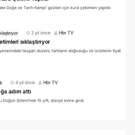
le Doğa ve Tarih Kampı’ gezileri için kura çekimleri yapıldı.
2 yıl önce
Hbr TV
imleri sıklaştırıyor
yerlerindeki tezgah düzeni, tartıların doğruluğu ve ürünlerin fiyat
4 yıl önce
Hbr TV
uğa adım attı
 Düğün Şöleni’nde 15 çift, dünya evine girdi.