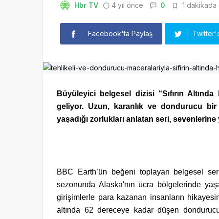
Hbr TV
4 yıl önce
0
1 dakikada 
Facebook'ta Paylaş
Twitter'
Büyüleyici belgesel dizisi “Sıfırın Altı
geliyor. Uzun, karanlık ve dondurucu bir
yaşadığı zorlukları anlatan seri, sevenlerine
BBC Earth’ün beğeni toplayan belgesel seris
sezonunda Alaska'nın ücra bölgelerinde yaşa
girişimlerle para kazanan insanların hikayesi
altında 62 dereceye kadar düşen dondurucu