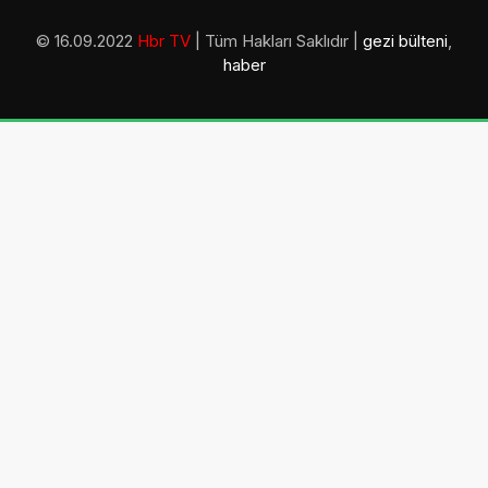
© 16.09.2022
Hbr TV
| Tüm Hakları Saklıdır |
gezi bülteni
,
haber