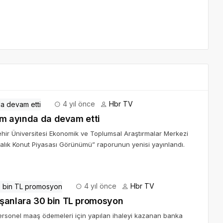
4 yıl önce
Hbr TV
sım ayında da devam etti
hir Üniversitesi Ekonomik ve Toplumsal Araştırmalar Merkezi
 Kiralık Konut Piyasası Görünümü” raporunun yenisi yayınlandı.
4 yıl önce
Hbr TV
ışanlara 30 bin TL promosyon
ersonel maaş ödemeleri için yapılan ihaleyi kazanan banka