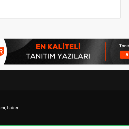
eni
,
haber