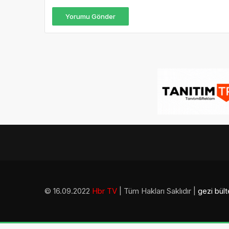
Yorumu Gönder
© 16.09.2022
Hbr TV
| Tüm Hakları Saklıdır |
gezi bült