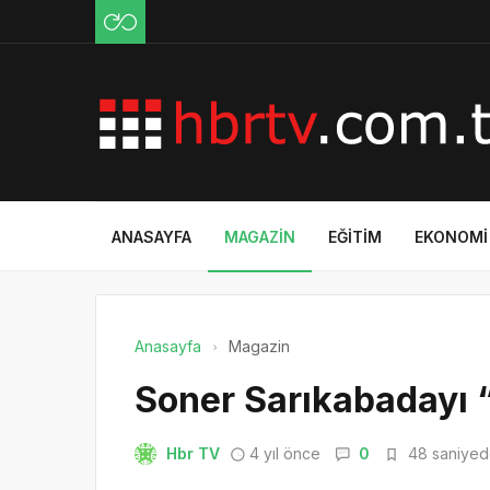
ANASAYFA
MAGAZIN
EĞITIM
EKONOMI
Anasayfa
Magazin
Soner Sarıkabadayı “
Hbr TV
4 yıl önce
0
48 saniyede