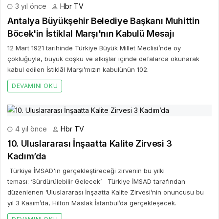
3 yıl önce
Hbr TV
Antalya Büyükşehir Belediye Başkanı Muhittin
Böcek'in İstiklal Marşı'nın Kabulü Mesajı
12 Mart 1921 tarihinde Türkiye Büyük Millet Meclisi’nde oy
çokluğuyla, büyük coşku ve alkışlar içinde defalarca okunarak
kabul edilen İstiklâl Marşı’mızın kabulünün 102.
DEVAMINI OKU
4 yıl önce
Hbr TV
10. Uluslararası İnşaatta Kalite Zirvesi 3
Kadım’da
Türkiye İMSAD'ın gerçekleştireceği zirvenin bu yılki
teması: ‘Sürdürülebilir Gelecek’ Türkiye İMSAD tarafından
düzenlenen ‘Uluslararası İnşaatta Kalite Zirvesi’nin onuncusu bu
yıl 3 Kasım’da, Hilton Maslak İstanbul’da gerçekleşecek.