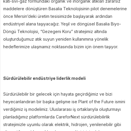
katı-sıvı-gaz formundaki organik ve inorganik atıkları zararsız
maddelere dönüştüren Basalia Teknolojisinin pilot denemelerine
önce Mersin’deki üretim tesisimizde başlayarak ardından
endüstriyel alana taşıyacağız. Yeşil ve döngüsel Basalia Biyo-
Döngü Teknolojisi, “Gezegeni Koru” stratejimiz altında
oluşturduğumuz atık suyun yeniden kullanımına yönelik
hedeflerimize ulaşmamız noktasında bizim için önem taşıyor.
Sürdürülebilir endüstriye liderlik modeli
Sürdürülebilir bir gelecek için hayata geçirdiğimiz ve bizi
heyecanlandıran bir başka gelişme ise Plant of the Future ismini
verdiğimiz iş modelimiz. Uluslararası iş ortaklarıyla oluşturmayı
planladığımız platformlarda CareforNext sürdürülebilirlik
stratejimizle uyumlu olarak elektrik, hidrojen, yenilenebilir gibi