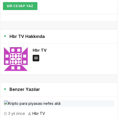
BIR CEVAP YAZ
Hbr TV Hakkında
Hbr TV
Benzer Yazılar
3 yıl önce
Hbr TV