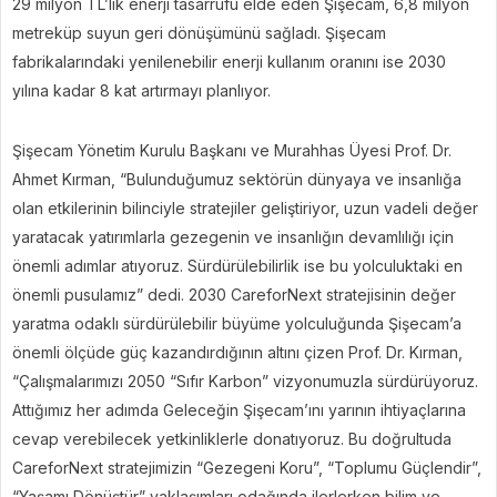
29 milyon TL’lik enerji tasarrufu elde eden Şişecam, 6,8 milyon
metreküp suyun geri dönüşümünü sağladı. Şişecam
fabrikalarındaki yenilenebilir enerji kullanım oranını ise 2030
yılına kadar 8 kat artırmayı planlıyor.
Şişecam Yönetim Kurulu Başkanı ve Murahhas Üyesi Prof. Dr.
Ahmet Kırman, “Bulunduğumuz sektörün dünyaya ve insanlığa
olan etkilerinin bilinciyle stratejiler geliştiriyor, uzun vadeli değer
yaratacak yatırımlarla gezegenin ve insanlığın devamlılığı için
önemli adımlar atıyoruz. Sürdürülebilirlik ise bu yolculuktaki en
önemli pusulamız” dedi. 2030 CareforNext stratejisinin değer
yaratma odaklı sürdürülebilir büyüme yolculuğunda Şişecam’a
önemli ölçüde güç kazandırdığının altını çizen Prof. Dr. Kırman,
“Çalışmalarımızı 2050 “Sıfır Karbon” vizyonumuzla sürdürüyoruz.
Attığımız her adımda Geleceğin Şişecam’ını yarının ihtiyaçlarına
cevap verebilecek yetkinliklerle donatıyoruz. Bu doğrultuda
CareforNext stratejimizin “Gezegeni Koru”, “Toplumu Güçlendir”,
“Yaşamı Dönüştür” yaklaşımları odağında ilerlerken bilim ve