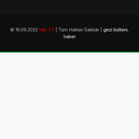
© 16.09.2022
Hbr TV
| Tüm Hakları Saklıdır |
gezi bülteni
,
haber