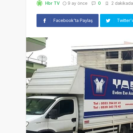
Hbr TV
9 ay önce
0
2 dakikada 
Facebook'ta Paylaş
Twitter'