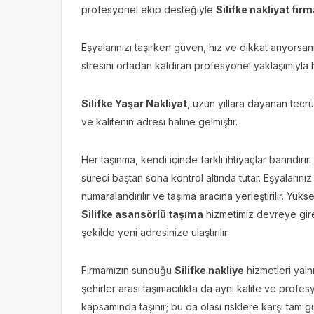
profesyonel ekip desteğiyle
Silifke nakliyat firm
Eşyalarınızı taşırken güven, hız ve dikkat arıyorsa
stresini ortadan kaldıran profesyonel yaklaşımıyla
Silifke Yaşar Nakliyat
, uzun yıllara dayanan tecr
ve kalitenin adresi haline gelmiştir.
Her taşınma, kendi içinde farklı ihtiyaçlar barındı
süreci baştan sona kontrol altında tutar. Eşyaların
numaralandırılır ve taşıma aracına yerleştirilir. Yük
Silifke asansörlü taşıma
hizmetimiz devreye gire
şekilde yeni adresinize ulaştırılır.
Firmamızın sunduğu
Silifke nakliye
hizmetleri yalnı
şehirler arası taşımacılıkta da aynı kalite ve profesy
kapsamında taşınır; bu da olası risklere karşı tam 