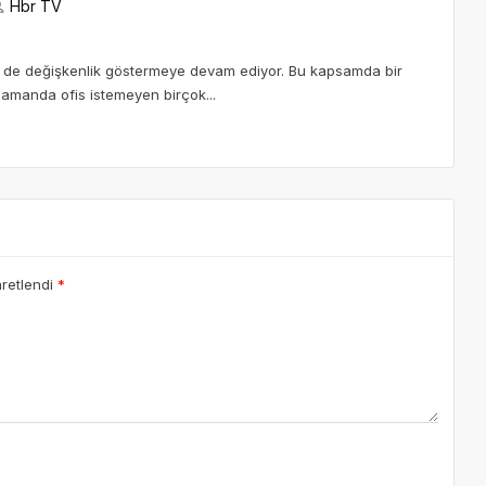
Hbr TV
ler de değişkenlik göstermeye devam ediyor. Bu kapsamda bir
amanda ofis istemeyen birçok...
aretlendi
*