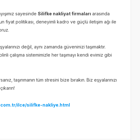
ayışımız sayesinde
Silifke nakliyat firmaları
arasında
 fiyat politikası, deneyimli kadro ve güçlü iletişim ağı ile
oruz.
alarınızı değil, aynı zamanda güveninizi taşımaktır.
inli çalışma sistemimizle her taşımayı kendi evimiz gibi
rsanız, taşınmanın tüm stresini bize bırakın. Biz eşyalarınızı
çıkarın!
om.tr/ilce/silifke-nakliye.html