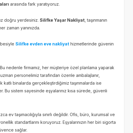
aları
arasında fark yaratıyoruz.
nız doğru yerdesiniz.
Silifke Yaşar Nakliyat
, taşınmanın
 her zaman yanınızda.
übesiyle
Silifke evden eve nakliyat
hizmetlerinde güvenin
rır. Bu nedenle firmamız, her müşteriye özel planlama yaparak
ız uzman personelimiz tarafından özenle ambalajlanır,
sek katlı binalarda gerçekleştirdiğimiz taşınmalarda ise
r. Bu sistem sayesinde eşyalarınız kısa sürede, güvenli
zca ev taşımacılığıyla sınırlı değildir. Ofis, büro, kurumsal ve
onellik standartlarını koruyoruz. Eşyalarınızın her biri sigorta
güvence sağlar.