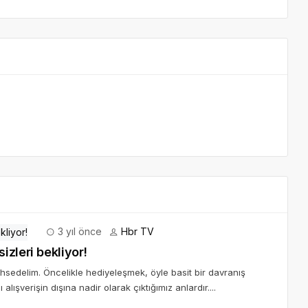
3 yıl önce
Hbr TV
zleri bekliyor!
sedelim. Öncelikle hediyeleşmek, öyle basit bir davranış
 alışverişin dışına nadir olarak çıktığımız anlardır....