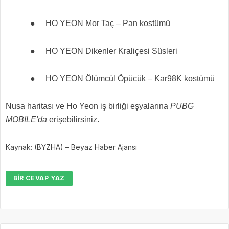
●
HO YEON Mor Taç – Pan kostümü
●
HO YEON Dikenler Kraliçesi Süsleri
●
HO YEON Ölümcül Öpücük – Kar98K kostümü
Nusa haritası ve Ho Yeon iş birliği eşyalarına
PUBG
MOBILE'da
erişebilirsiniz.
Kaynak: (BYZHA) – Beyaz Haber Ajansı
BIR CEVAP YAZ