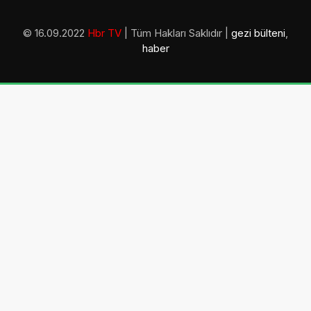
© 16.09.2022
Hbr TV
| Tüm Hakları Saklıdır |
gezi bülteni
,
haber