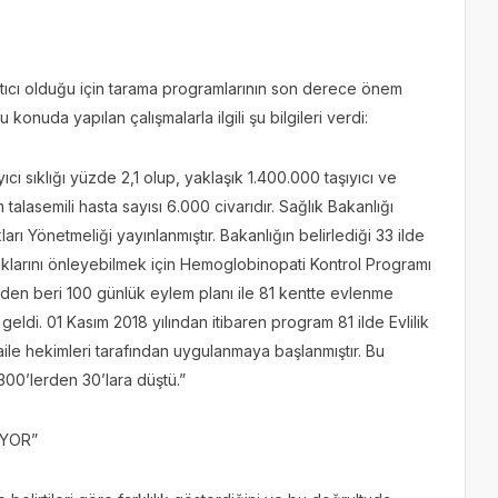
atıcı olduğu için tarama programlarının son derece önem
onuda yapılan çalışmalarla ilgili şu bilgileri verdi:
ı sıklığı yüzde 2,1 olup, yaklaşık 1.400.000 taşıyıcı ve
talasemili hasta sayısı 6.000 civarıdır. Sağlık Bakanlığı
ları Yönetmeliği yayınlanmıştır. Bakanlığın belirlediği 33 ilde
lıklarını önleyebilmek için Hemoglobinopati Kontrol Programı
18 den beri 100 günlük eylem planı ile 81 kentte evlenme
 geldi. 01 Kasım 2018 yılından itibaren program 81 ilde Evlilik
le hekimleri tarafından uygulanmaya başlanmıştır. Bu
300’lerden 30’lara düştü.”
İYOR”