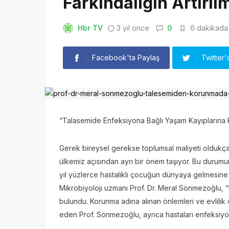
Farkındalığın Artırıl
Hbr TV
3 yıl önce
0
6 dakikada 
Facebook'ta Paylaş
Twitter'
“Talasemide Enfeksiyona Bağlı Yaşam Kayıplarına K
Gerek bireysel gerekse toplumsal maliyeti oldukça y
ülkemiz açısından ayrı bir önem taşıyor. Bu durumun 
yıl yüzlerce hastalıklı çocuğun dünyaya gelmesine
Mikrobiyoloji uzmanı Prof. Dr. Meral Sönmezoğlu,
bulundu. Korunma adına alınan önlemleri ve evlilik
eden Prof. Sönmezoğlu, ayrıca hastaları enfeksiyon