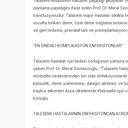
Talasemi tedavisinin hastanın yaşadığı şikayetler ve
planlama yapıldığını ifade eden Prof. Dr. Meral Sön
transfüzyonudur. Talasemi major hastaları sıklıkla h
vücutta biriken demir, özel demir bağlama tedavisi 
ve gen tedavisi, prenatal tanı ve preimplantasyon g
“EN ÖNEMLİ KOMPLİKASYON ENFEKSİYONLAR”
Talasemi hastaları için tedavi zorluğunun yanısıra 
çeken Prof. Dr. Meral Sönmezoğlu, “Talasemi hasta
morbidite nedenlerinden biri olan enfeksiyonlardır.
kansızlık, demir yüklenmesi, dalağın alınması, ve ba
başlıca etkenleri Asya ülkelerinde Klebsiella spp ve
konuştu.
TALESEMİ HASTALARININ ENFEKSİYONDAN KORUNM