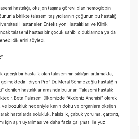
lasemi hastalığı, oksijen taşıma görevi olan hemoglobin
nunla birlikte talasemi taşıyıcılarının çoğunun bu hastalığı
iversitesi Hastaneleri Enfeksiyon Hastalıkları ve Klinik
ncak talasemi hastası bir çocuk sahibi olduklarında ya da
enebildiklerini söyledi.
R”
geçişli bir hastalık olan talaseminin sıklığını arttırmakta,
 gelmektedir” diyen Prof. Dr. Meral Sönmezoğlu hastalığın
pati” denilen hastalıklar arasında bulunan Talasemi hastalık
tedir. Beta Talasemi ülkemizde “Akdeniz Anemisi” olarak
lik ve bozukluk nedeniyle kanın doku ve organlara oksijen
ak hastalarda solukluk, halsizlik, çabuk yorulma, çarpıntı,
mı için aşırı uyarılması ve daha fazla çalışması ile yüz