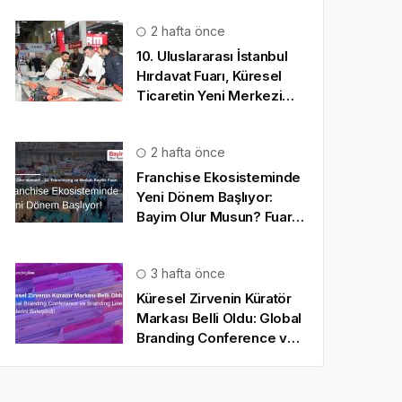
2 hafta önce
10. Uluslararası İstanbul
Hırdavat Fuarı, Küresel
Ticaretin Yeni Merkezi
Olmaya Hazırlanıyor
2 hafta önce
Franchise Ekosisteminde
Yeni Dönem Başlıyor:
Bayim Olur Musun? Fuarı
2026 İçin Geri Sayım!
3 hafta önce
Küresel Zirvenin Küratör
Markası Belli Oldu: Global
Branding Conference ve
Branding Line Güçlerini
Birleştirdi