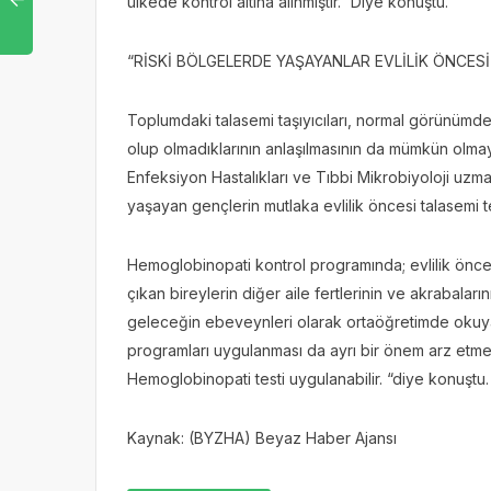
ülkede kontrol altına alınmıştır.” Diye konuştu.
“RİSKİ BÖLGELERDE YAŞAYANLAR EVLİLİK ÖNCESİ
Toplumdaki talasemi taşıyıcıları, normal görünümde 
olup olmadıklarının anlaşılmasının da mümkün olmay
Enfeksiyon Hastalıkları ve Tıbbi Mikrobiyoloji uzm
yaşayan gençlerin mutlaka evlilik öncesi talasemi te
Hemoglobinopati kontrol programında; evlilik önces
çıkan bireylerin diğer aile fertlerinin ve akrabaları
geleceğin ebeveynleri olarak ortaöğretimde okuy
programları uygulanması da ayrı bir önem arz etmekt
Hemoglobinopati testi uygulanabilir. “diye konuştu.
Kaynak: (BYZHA) Beyaz Haber Ajansı