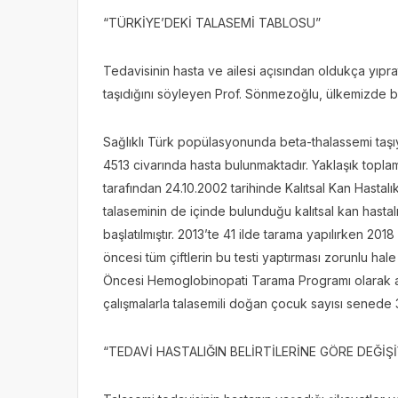
“TÜRKİYE’DEKİ TALASEMİ TABLOSU”
Tedavisinin hasta ve ailesi açısından oldukça yıpr
taşıdığını söyleyen Prof. Sönmezoğlu, ülkemizde bu k
Sağlıklı Türk popülasyonunda beta-thalassemi taşıyıc
4513 civarında hasta bulunmaktadır. Yaklaşık toplam 
tarafından 24.10.2002 tarihinde Kalıtsal Kan Hastalık
talaseminin de içinde bulunduğu kalıtsal kan hasta
başlatılmıştır. 2013’te 41 ilde tarama yapılırken 20
öncesi tüm çiftlerin bu testi yaptırması zorunlu hale
Öncesi Hemoglobinopati Tarama Programı olarak ai
çalışmalarla talasemili doğan çocuk sayısı senede 
“TEDAVİ HASTALIĞIN BELİRTİLERİNE GÖRE DEĞİŞ