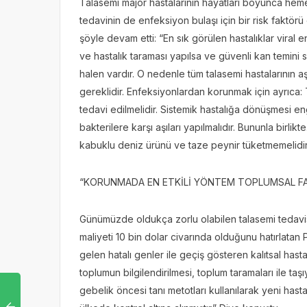
Talasemi major hastalarının hayatları boyunca heme
tedavinin de enfeksiyon bulaşı için bir risk faktö
şöyle devam etti: “En sık görülen hastalıklar viral
ve hastalık taraması yapılsa ve güvenli kan temini
halen vardır. O nedenle tüm talasemi hastalarının aşı
gereklidir. Enfeksiyonlardan korunmak için ayrıca: 
tedavi edilmelidir. Sistemik hastalığa dönüşmesi eng
bakterilere karşı aşıları yapılmalıdır. Bununla birlik
kabuklu deniz ürünü ve taze peynir tüketmemelidir
“KORUNMADA EN ETKİLİ YÖNTEM TOPLUMSAL FAR
Günümüzde oldukça zorlu olabilen talasemi tedavisi
maliyeti 10 bin dolar civarında olduğunu hatırlata
gelen hatalı genler ile geçiş gösteren kalıtsal hast
toplumun bilgilendirilmesi, toplum taramaları ile ta
gebelik öncesi tanı metotları kullanılarak yeni has