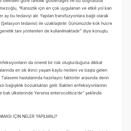
 belirtileri göre farklılık gösterdiğini ve bu doğrultuda
mezoğlu, “Kansızlık için en çok uygulanan ve etkili yol kan
er ay bu tedaviyi alır. Yapılan transfüzyonlara bağlı olarak
(Şelasyon tedavisi) ile uzaklaştırılır. Günümüzde kök hücre
enetik tanı yöntemleri de kullanılmaktadır” diye konuştu.
enfeksiyonların da önemli bir risk oluşturduğuna dikkat
larında en sık ikinci yaşam kaybı nedeni ve başta gelen
 Talasemi hastalarında hazırlayıcı faktörler arasında derin
zı bağışıklık bozuklukları gelir. Bakteri enfeksiyonlarının
 batı ülkelerinde Yersinia enterocolitica’dır” şeklinde
ASI İÇİN NELER YAPILMALI?