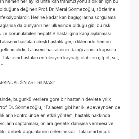
n hemen her ay iki ünite kan transfüzyonu aldıkları için bu
rü olduğuna değinen Prof. Dr. Meral Sönmezoğlu, sözlerine
 enfeksiyonlardır. Her ne kadar kan bağışçılarına sorgulama
 sağlansa da dünyanın her ülkesinde olduğu gibi bu risk
 ile korunulabilen hepatit B hastalığına karşı aşılanması
Talasemi hastaları ateşli hastalık geçirdiklerinde hemen
ellenmelidir. Talasemi hastalarının dalağı alınırsa kapsüllü
te. Talasemi hastaları enfeksiyon kaynağı olabilen çiğ et, süt,
.”
KINDALIĞIN ARTIRILMASI”
nde, bugünkü verilere göre bir hastanın devlete yıllık
n Prof. Dr. Sönmezoğlu, “Talasemi gibi her iki ebeveynden de
alıkların kontrolünde en etkili yöntem, hastalık hakkında
şıyıcıların saptanması, onlara genetik danışma verilmesi ve
talıklı bebek doğumlarının önlenmesidir. Talasemi birçok