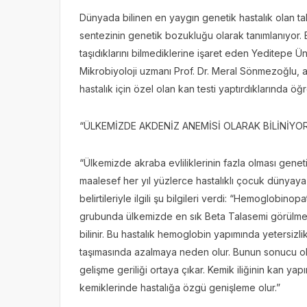
Dünyada bilinen en yaygın genetik hastalık olan ta
sentezinin genetik bozukluğu olarak tanımlanıyor. Bu
taşıdıklarını bilmediklerine işaret eden Yeditepe Ün
Mikrobiyoloji uzmanı Prof. Dr. Meral Sönmezoğlu, a
hastalık için özel olan kan testi yaptırdıklarında öğr
“ÜLKEMİZDE AKDENİZ ANEMİSİ OLARAK BİLİNİYO
“Ülkemizde akraba evliliklerinin fazla olması genetik 
maalesef her yıl yüzlerce hastalıklı çocuk dünyaya
belirtileriyle ilgili şu bilgileri verdi: “Hemoglobino
grubunda ülkemizde en sık Beta Talasemi görülmek
bilinir. Bu hastalık hemoglobin yapımında yetersiz
taşımasında azalmaya neden olur. Bunun sonucu olar
gelişme geriliği ortaya çıkar. Kemik iliğinin kan yapı
kemiklerinde hastalığa özgü genişleme olur.”