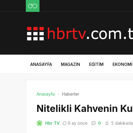
ANASAYFA
MAGAZIN
EĞITIM
EKONOMI
Anasayfa
Haberler
Nitelikli Kahvenin K
Hbr TV
9 ay önce
0
5 dakikada 