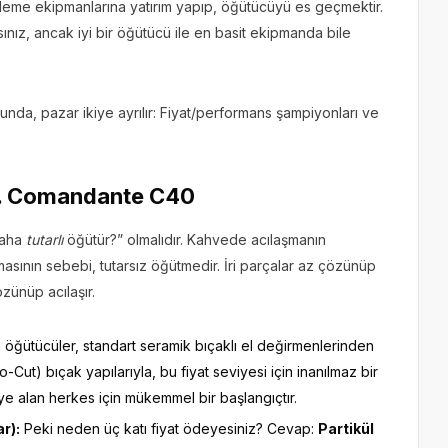
eme ekipmanlarına yatırım yapıp, öğütücüyü es geçmektir.
nız, ancak iyi bir öğütücü ile en basit ekipmanda bile
uğunda, pazar ikiye ayrılır: Fiyat/performans şampiyonları ve
s. Comandante C40
daha
tutarlı
öğütür?” olmalıdır. Kahvede acılaşmanın
asının sebebi, tutarsız öğütmedir. İri parçalar az çözünüp
özünüp acılaşır.
 öğütücüler, standart seramik bıçaklı el değirmenlerinden
o-Cut) bıçak yapılarıyla, bu fiyat seviyesi için inanılmaz bir
diye alan herkes için mükemmel bir başlangıçtır.
r):
Peki neden üç katı fiyat ödeyesiniz? Cevap:
Partikül