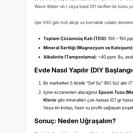
Wave Water vb.) veya basit DIY tarifleri ile bunu
İşte V60 gibi hızlı akışlı ve berraklık odaklı demlem
Toplam Çözünmüş Katı (TDS):
100 – 150 ppm
Mineral Sertliği (Magnezyum ve Kalsiyum)
Alkalinite (Tamponlama):
~40 ppm. Bu, asidi
Evde Nasıl Yapılır (DIY Başlangı
Bir marketten 5 litrelik “Saf Su” (RO Su) alın (T
İçine eczaneden alacağınız
Epsom Tuzu (Ma
Klorür
gibi mineralleri
çok hassas
(0.1 gr hassa
Veya en kolayı, hazır su profili sağlayan poşetl
Sonuç: Neden Uğraşalım?