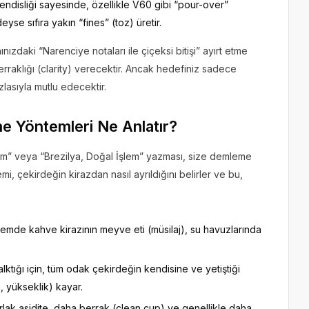
ndisliği sayesinde, özellikle V60 gibi “pour-over”
yse sıfıra yakın “fines” (toz) üretir.
nızdaki “Narenciye notaları ile çiçeksi bitişi” ayırt etme
raklığı (clarity) verecektir. Ancak hedefiniz sadece
zlasıyla mutlu edecektir.
e Yöntemleri Ne Anlatır?
em” veya “Brezilya, Doğal İşlem” yazması, size demleme
i, çekirdeğin kirazdan nasıl ayrıldığını belirler ve bu,
emde kahve kirazının meyve eti (müsilaj), su havuzlarında
ktığı için, tüm odak çekirdeğin kendisine ve yetiştiği
m, yükseklik) kayar.
lak asidite, daha berrak (clean cup) ve genellikle daha