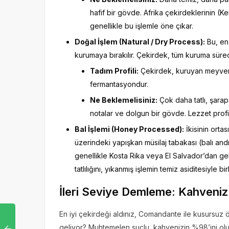
hafif bir gövde. Afrika çekirdeklerinin (K
genellikle bu işlemle öne çıkar.
Doğal İşlem (Natural / Dry Process):
Bu, en 
kurumaya bırakılır. Çekirdek, tüm kuruma süre
Tadım Profili:
Çekirdek, kuruyan meyvenin
fermantasyondur.
Ne Beklemelisiniz:
Çok daha tatlı, şarap
notalar ve dolgun bir gövde. Lezzet profili
Bal İşlemi (Honey Processed):
İkisinin orta
üzerindeki yapışkan müsilaj tabakası (balı andır
genellikle Kosta Rika veya El Salvador’dan gel
tatlılığını, yıkanmış işlemin temiz asiditesiyle birl
İleri Seviye Demleme: Kahveniz
En iyi çekirdeği aldınız, Comandante ile kusursuz 
geliyor? Muhtemelen suçlu, kahvenizin %98’ini olu