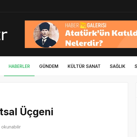
HABERLER
GÜNDEM
KÜLTÜR SANAT
SAĞLIK
utsal Üçgeni
okunabilir