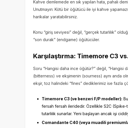
Kahve demlemede en sık yapılan hata, pahalı deml
Unutmayın: Kötü bir öğütücü ile iyi kahve yapamazsı
harikalar yaratabilirsiniz.
Konu “giriş seviyesi” değil, “gerçek tutarlılık” old
“son durak” (endgame) öğütücüler.
Karşılaştırma: Timemore C3 v
Soru “Hangisi daha ince öğütür?” değil, “Hangisi 
(bitterness) ve ekşimenin (sourness) aynı anda olm
ekşir, toz halindeki “fines” dediklerimiz ise fazla ç
Timemore C3 (ve benzeri F/P modeller):
Bu
fersah fersah ileridedir. Özellikle S2C (Spike-t
tutarlılık sunarlar. Yeni başlayan ancak işi cid
Comandante C40 (veya muadili premiumla