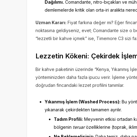
Dağılımı.
Comandante, nitro-bıçakları ve mühe
demlemelerde kritik olan orta-iri aralıkta nerede
Uzman Kararı:
Fiyat farkına değer mi? Eğer fincanı
noktasına geldiyseniz, evet; Comandante size o ber
“lezzetli bir kahve içmek” ise, Timemore C3 sizi fa
Lezzetin Kökeni: Çekirdek İşlem
Bir kahve paketinin üzerinde “Kenya, Yıkanmış İşl
yönteminizden daha fazla ipucu verir. İşleme yöntem
doğrudan fincandaki lezzet profilini tanımlar.
Yıkanmış İşlem (Washed Process):
Bu yönt
yıkanarak çekirdekten tamamen ayrılır.
Tadım Profili:
Meyvenin etkisi ortadan kal
bölgenin
teruar
özelliklerine (toprak, ikli
Ne Beklemelisiniz:
Daha temiz, daha par