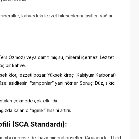
ineraller, kahvedeki lezzet bileşenlerini (asitler, yağlar,
.
ers Ozmoz) veya damıtılmış su, mineral içermez. Lezzet
oş bir kahve.
ek klor, lezzeti bozar. Yüksek kireç (Kalsiyum Karbonat)
el asiditesini “tamponlar” yani nötrler. Sonuç: Düz, sıkıcı,
otaları çekmede çok etkilidir.
da kalan o “ağırlık” hissini artırır.
ofili (SCA Standardı):
m gibi görünse de, hazır mineral poşetleri (Aquacode, Third