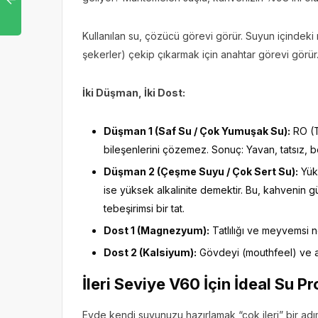
Kullanılan su, çözücü görevi görür. Suyun içindeki m
şekerler) çekip çıkarmak için anahtar görevi görür
İki Düşman, İki Dost:
Düşman 1 (Saf Su / Çok Yumuşak Su):
RO (T
bileşenlerini çözemez. Sonuç: Yavan, tatsız, b
Düşman 2 (Çeşme Suyu / Çok Sert Su):
Yüks
ise yüksek alkalinite demektir. Bu, kahvenin güz
tebeşirimsi bir tat.
Dost 1 (Magnezyum):
Tatlılığı ve meyvemsi n
Dost 2 (Kalsiyum):
Gövdeyi (mouthfeel) ve ağız
İleri Seviye V60 İçin İdeal Su Pr
Evde kendi suyunuzu hazırlamak “çok ileri” bir adı