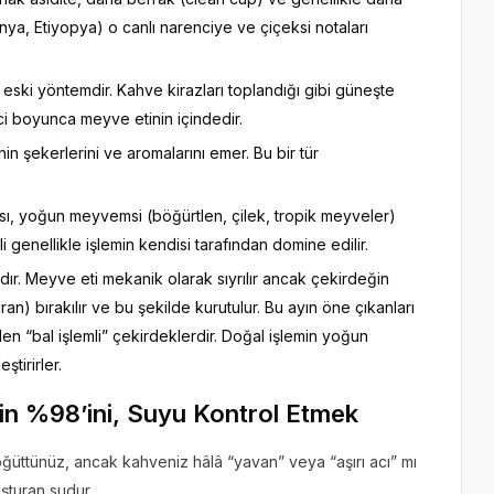
enya, Etiyopya) o canlı narenciye ve çiçeksi notaları
eski yöntemdir. Kahve kirazları toplandığı gibi güneşte
ci boyunca meyve etinin içindedir.
 şekerlerini ve aromalarını emer. Bu bir tür
sı, yoğun meyvemsi (böğürtlen, çilek, tropik meyveler)
 genellikle işlemin kendisi tarafından domine edilir.
sıdır. Meyve eti mekanik olarak sıyrılır ancak çekirdeğin
an) bırakılır ve bu şekilde kurutulur. Bu ayın öne çıkanları
en “bal işlemli” çekirdeklerdir. Doğal işlemin yoğun
eştirirler.
in %98’ini, Suyu Kontrol Etmek
öğüttünüz, ancak kahveniz hâlâ “yavan” veya “aşırı acı” mı
şturan sudur.