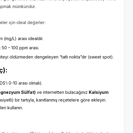
 yapmak mümkündür.
eler için ideal değerler:
 (mg/L) arası idealdir.
:
50 – 100 ppm arası.
teyi öldürmeden dengeleyen “tatlı nokta”dır (sweet spot).
ç):
DS’i 0-10 arası olmalı).
gnezyum Sülfat)
ve internetten bulacağınız
Kalsiyum
siyetli) bir tartıyla, kanıtlanmış reçetelere göre ekleyin.
eri kullanın.