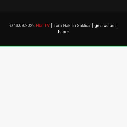
© 16.09.2022
Hbr TV
| Tüm Hakları Saklıdır |
gezi bülteni
,
haber