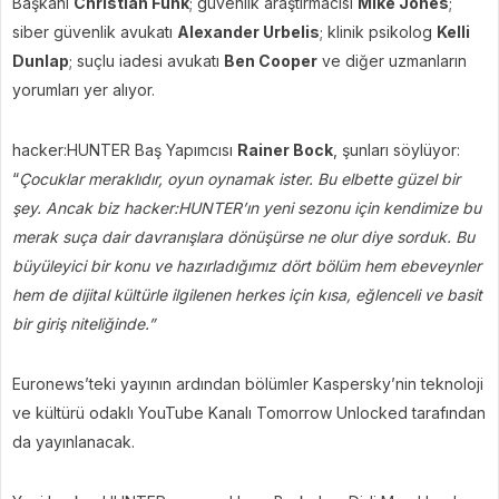
Başkanı
Christian Funk
; güvenlik araştırmacısı
Mike Jones
;
siber güvenlik avukatı
Alexander Urbelis
; klinik psikolog
Kelli
Dunlap
; suçlu iadesi avukatı
Ben Cooper
ve diğer uzmanların
yorumları yer alıyor.
hacker:HUNTER Baş Yapımcısı
Rainer Bock
, şunları söylüyor:
“
Çocuklar meraklıdır, oyun oynamak ister. Bu elbette güzel bir
şey. Ancak biz hacker:HUNTER’ın yeni sezonu için kendimize bu
merak suça dair davranışlara dönüşürse ne olur diye sorduk. Bu
büyüleyici bir konu ve hazırladığımız dört bölüm hem ebeveynler
hem de dijital kültürle ilgilenen herkes için kısa, eğlenceli ve basit
bir giriş niteliğinde.”
Euronews’teki yayının ardından bölümler Kaspersky’nin teknoloji
ve kültürü odaklı YouTube Kanalı Tomorrow Unlocked tarafından
da yayınlanacak.