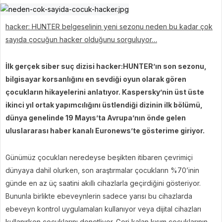
hacker: HUNTER belgeselinin yeni sezonu neden bu kadar çok
sayıda çocuğun hacker olduğunu sorguluyor…
İlk gerçek siber suç dizisi hacker:HUNTER’ın son sezonu,
bilgisayar korsanlığını en sevdiği oyun olarak gören
çocukların hikayelerini anlatıyor. Kaspersky’nin üst üste
ikinci yıl ortak yapımcılığını üstlendiği dizinin ilk bölümü,
dünya genelinde 19 Mayıs’ta Avrupa’nın önde gelen
uluslararası haber kanalı Euronews’te gösterime giriyor.
Günümüz çocukları neredeyse beşikten itibaren çevrimiçi
dünyaya dahil olurken, son araştırmalar çocukların %70’inin
günde en az üç saatini akıllı cihazlarla geçirdiğini gösteriyor.
Bununla birlikte ebeveynlerin sadece yarısı bu cihazlarda
ebeveyn kontrol uygulamaları kullanıyor veya dijital cihazları
kullanırken çocuklarını denetliyor. Geri kalan kısım çocuklarının