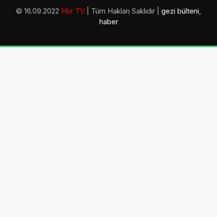
© 16.09.2022
Hbr TV
| Tüm Hakları Saklıdır |
gezi bülteni
,
haber