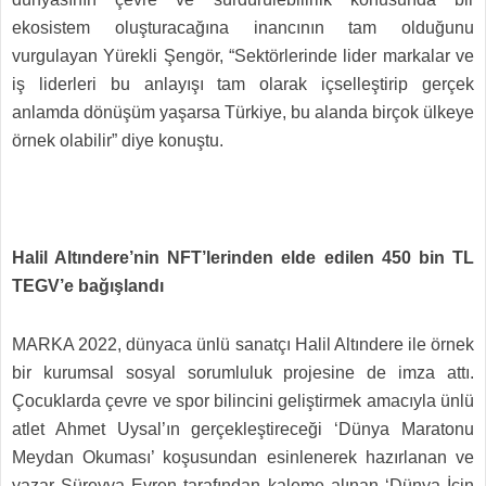
ekosistem oluşturacağına inancının tam olduğunu
vurgulayan Yürekli Şengör, “Sektörlerinde lider markalar ve
iş liderleri bu anlayışı tam olarak içselleştirip gerçek
anlamda dönüşüm yaşarsa Türkiye, bu alanda birçok ülkeye
örnek olabilir” diye konuştu.
Halil Altındere’nin NFT’lerinden elde edilen 450 bin TL
TEGV’e bağışlandı
MARKA 2022, dünyaca ünlü sanatçı Halil Altındere ile örnek
bir kurumsal sosyal sorumluluk projesine de imza attı.
Çocuklarda çevre ve spor bilincini geliştirmek amacıyla ünlü
atlet Ahmet Uysal’ın gerçekleştireceği ‘Dünya Maratonu
Meydan Okuması’ koşusundan esinlenerek hazırlanan ve
yazar Süreyya Evren tarafından kaleme alınan ‘Dünya İçin