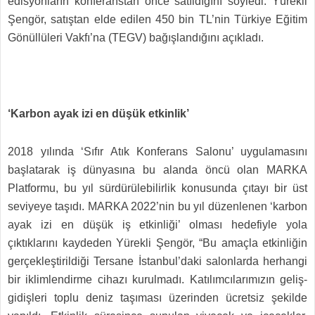
edisyonların konferanstan önce satıldığını söyledi. Yürekli
Şengör, satıştan elde edilen 450 bin TL’nin Türkiye Eğitim
Gönüllüleri Vakfı’na (TEGV) bağışlandığını açıkladı.
‘Karbon ayak izi en düşük etkinlik’
2018 yılında ‘Sıfır Atık Konferans Salonu’ uygulamasını
başlatarak iş dünyasına bu alanda öncü olan MARKA
Platformu, bu yıl sürdürülebilirlik konusunda çıtayı bir üst
seviyeye taşıdı. MARKA 2022’nin bu yıl düzenlenen ‘karbon
ayak izi en düşük iş etkinliği’ olması hedefiyle yola
çıktıklarını kaydeden Yürekli Şengör, “Bu amaçla etkinliğin
gerçekleştirildiği Tersane İstanbul’daki salonlarda herhangi
bir iklimlendirme cihazı kurulmadı. Katılımcılarımızın geliş-
gidişleri toplu deniz taşıması üzerinden ücretsiz şekilde