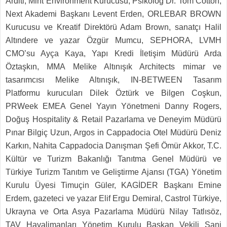
Arditi, Mint Environment Kurucusu, Psikolog Dr. Tom Cotton,
Next Akademi Başkanı Levent Erden, ORLEBAR BROWN
Kurucusu ve Kreatif Direktörü Adam Brown, sanatçı Halil
Altındere ve yazar Özgür Mumcu, SEPHORA, LVMH
CMO’su Ayça Kaya, Yapı Kredi İletişim Müdürü Arda
Öztaşkın, MMA Melike Altınışık Architects mimar ve
tasarımcısı Melike Altınışık, IN-BETWEEN Tasarım
Platformu kurucuları Dilek Öztürk ve Bilgen Coşkun,
PRWeek EMEA Genel Yayın Yönetmeni Danny Rogers,
Doğuş Hospitality & Retail Pazarlama ve Deneyim Müdürü
Pınar Bilgiç Uzun, Argos in Cappadocia Otel Müdürü Deniz
Karkın, Nahita Cappadocia Danışman Şefi Ömür Akkor, T.C.
Kültür ve Turizm Bakanlığı Tanıtma Genel Müdürü ve
Türkiye Turizm Tanıtım ve Geliştirme Ajansı (TGA) Yönetim
Kurulu Üyesi Timuçin Güler, KAGİDER Başkanı Emine
Erdem, gazeteci ve yazar Elif Ergu Demiral, Castrol Türkiye,
Ukrayna ve Orta Asya Pazarlama Müdürü Nilay Tatlısöz,
TAV Havalimanları Yönetim Kurulu Başkan Vekili Sani