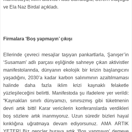
ve Ela Naz Birdal açıkladı.
Firmalara ‘Boş yapmayın’ çıkışı
Ellerinde çevreci mesajlar taşıyan pankartlarla, Şanışer’in
‘Susamam’ adlı parçası eşliğinde sahneye çıkan aktivistler
manifestolarında, dünyanın ekolojik bir krizin başlangıcını
yaşadığını, 2030’a kadar karbon salınımının azaltılmaması
halinde daha fazla iklim krizi kaynaklı felaketle
yüzleşileceğini belirtti. Manifestoda şu ifadelere yer verildi:
“Kaynakları sınırlı dünyamızı, sınırsızmış gibi tüketmenin
devri artık bitti! Karar vericilerin konferanslarda verdikleri
boş sözlere artık inanmıyoruz. Uzun süredir bizleri hayal
kırıklığına uğratmaya devam ediyorsunuz. AMA ARTIK
YETER! Biz gençler buraya artık ‘Boş yapmayın’ demeye