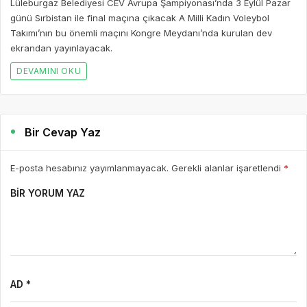
Lüleburgaz Belediyesi CEV Avrupa Şampiyonası’nda 3 Eylül Pazar
günü Sırbistan ile final maçına çıkacak A Milli Kadın Voleybol
Takımı’nın bu önemli maçını Kongre Meydanı’nda kurulan dev
ekrandan yayınlayacak.
DEVAMINI OKU
Bir Cevap Yaz
E-posta hesabınız yayımlanmayacak. Gerekli alanlar işaretlendi
*
BIR YORUM YAZ
AD *