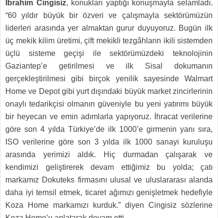
İbrahim Cingisiz
, konukları yaptığı konuşmayla selamladı.
“60 yıldır büyük bir özveri ve çalışmayla sektörümüzün
liderleri arasında yer almaktan gurur duyuyoruz. Bugün ilk
üç mekik kilim üretimi, çift mekikli tezgâhların ikili sistemden
üçlü sisteme geçişi ile sektörümüzdeki teknolojinin
Gaziantep’e getirilmesi ve ilk Sisal dokumanın
gerçekleştirilmesi gibi birçok yenilik sayesinde Walmart
Home ve Depot gibi yurt dışındaki büyük market zincirlerinin
onaylı tedarikçisi olmanın güveniyle bu yeni yatırımı büyük
bir heyecan ve emin adımlarla yapıyoruz. İhracat verilerine
göre son 4 yılda Türkiye’de ilk 1000’e girmenin yanı sıra,
ISO verilerine göre son 3 yılda ilk 1000 sanayi kuruluşu
arasında yerimizi aldık. Hiç durmadan çalışarak ve
kendimizi geliştirerek devam ettiğimiz bu yolda; çatı
markamız Dokuteks firmasını ulusal ve uluslararası alanda
daha iyi temsil etmek, ticaret ağımızı genişletmek hedefiyle
Koza Home markamızı kurduk.” diyen Cingisiz sözlerine
Koza Home’u anlatarak devam etti.