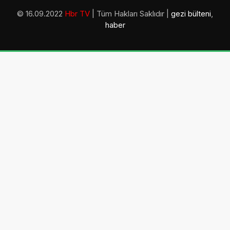
© 16.09.2022
Hbr TV
| Tüm Hakları Saklıdır |
gezi bülteni
,
haber