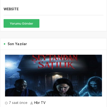
WEBSITE
Yorumu Gönder
Son Yazılar
7 saat önce
Hbr TV