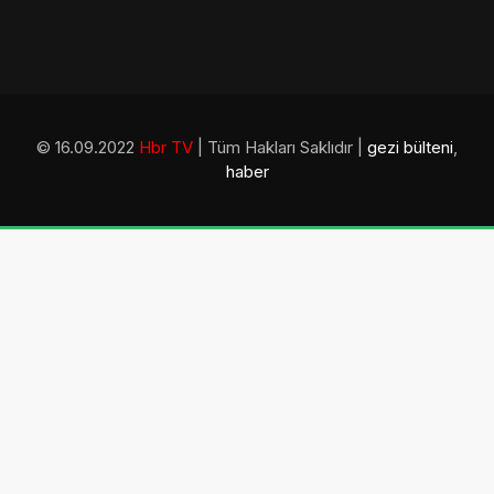
© 16.09.2022
Hbr TV
| Tüm Hakları Saklıdır |
gezi bülteni
,
haber