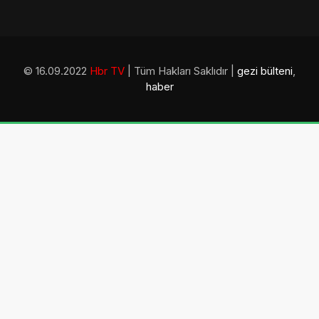
© 16.09.2022
Hbr TV
| Tüm Hakları Saklıdır |
gezi bülteni
,
haber