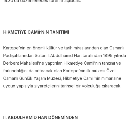
14.30’da düzenlenecek törenle açılacak.
HİKMETİYE CAMİİ’NİN TANITIMI
Kartepe’nin en önemli kültür ve tarih miraslarından olan Osmanlı
Padişahlarından Sultan II.Abdülhamid Han tarafından 1899 yılında
Derbent Mahallesi’ne yaptırılan Hikmetiye Camii’nin tanıtımı ve
farkındalığını da arttıracak olan Kartepe’nin ilk müzesi Özel
Osmanlı Günlük Yaşam Müzesi, Hikmetiye Camii’nin mimarisine
uygun yapısıyla ziyaretçilerini tarihsel bir yolculuğa çıkaracak.
II. ABDULHAMİD HAN DÖNEMİNDEN