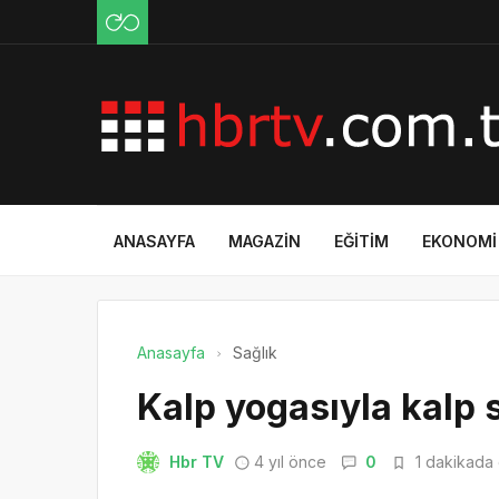
ANASAYFA
MAGAZIN
EĞITIM
EKONOMI
Anasayfa
Sağlık
Kalp yogasıyla kalp s
Hbr TV
4 yıl önce
0
1 dakikada 