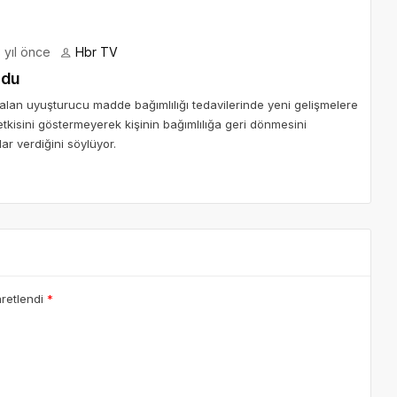
 yıl önce
Hbr TV
ldu
alan uyuşturucu madde bağımlılığı tedavilerinde yeni gelişmelere
kisini göstermeyerek kişinin bağımlılığa geri dönmesini
ar verdiğini söylüyor.
aretlendi
*