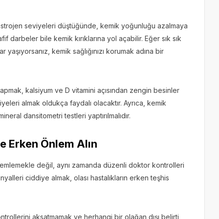
östrojen seviyeleri düştüğünde, kemik yoğunluğu azalmaya
if darbeler bile kemik kırıklarına yol açabilir. Eğer sık sık
lar yaşıyorsanız, kemik sağlığınızı korumak adına bir
yapmak, kalsiyum ve D vitamini açısından zengin besinler
yeleri almak oldukça faydalı olacaktır. Ayrıca, kemik
eral dansitometri testleri yaptırılmalıdır.
e Erken Önlem Alın
zlemlemekle değil, aynı zamanda düzenli doktor kontrolleri
inyalleri ciddiye almak, olası hastalıkların erken teşhis
ntrollerini aksatmamak ve herhangi bir olağan dışı belirti