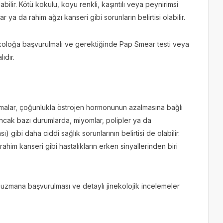
abilir. Kötü kokulu, koyu renkli, kaşıntılı veya peynirimsi
r ya da rahim ağzı kanseri gibi sorunların belirtisi olabilir.
ekoloğa başvurulmalı ve gerektiğinde Pap Smear testi veya
ıdır.
alar, çoğunlukla östrojen hormonunun azalmasına bağlı
. Ancak bazı durumlarda, miyomlar, polipler ya da
 gibi daha ciddi sağlık sorunlarının belirtisi de olabilir.
im kanseri gibi hastalıkların erken sinyallerinden biri
 uzmana başvurulması ve detaylı jinekolojik incelemeler