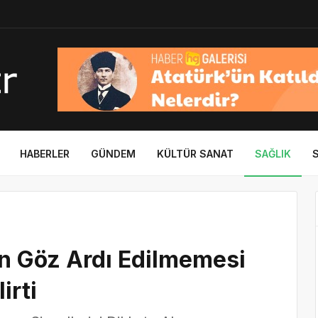
HABERLER
GÜNDEM
KÜLTÜR SANAT
SAĞLIK
çin Göz Ardı Edilmemesi
irti