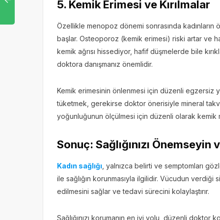
5. Kemik Erimesi ve Kırılmalar
Özellikle menopoz dönemi sonrasında kadınların 
başlar. Osteoporoz (kemik erimesi) riski artar ve haf
kemik ağrısı hissediyor, hafif düşmelerde bile kırık
doktora danışmanız önemlidir.
Kemik erimesinin önlenmesi için düzenli egzersiz 
tüketmek, gerekirse doktor önerisiyle mineral takvi
yoğunluğunun ölçülmesi için düzenli olarak kemik min
Sonuç: Sağlığınızı Önemseyin v
Kadın sağlığı
, yalnızca belirti ve semptomları gö
ile sağlığın korunmasıyla ilgilidir. Vücudun verdiği s
edilmesini sağlar ve tedavi sürecini kolaylaştırır.
Sağlığınızı korumanın en iyi yolu, düzenli doktor ko