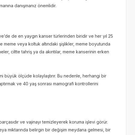
zmanına danışmanız önemlidir.
’de de en yaygın kanser türlerinden biridir ve her yıl 25
kle meme veya koltuk altındaki şişlikler, meme boyutunda
er, ciltte tahriş ya da akıntılar, meme kanserinin erken
ni büyük ölçüde kolaylaştırır. Bu nedenle, herhangi bir
yaptırmak ve 40 yaş sonrası mamografi kontrollerini
r parçasıdır ve vajinayı temizleyerek koruma işlevi görür.
ya miktarında belirgin bir değişim meydana gelmesi, bir