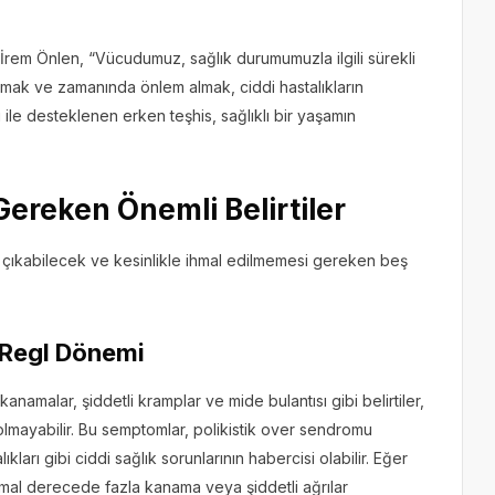
 İrem Önlen, “Vücudumuz, sağlık durumumuzla ilgili sürekli
amak ve zamanında önlem almak, ciddi hastalıkların
i ile desteklenen erken teşhis, sağlıklı bir yaşamın
Gereken Önemli Belirtiler
a çıkabilecek ve kesinlikle ihmal edilmemesi gereken beş
ı Regl Dönemi
namalar, şiddetli kramplar ve mide bulantısı gibi belirtiler,
lmayabilir. Bu semptomlar, polikistik over sendromu
ları gibi ciddi sağlık sorunlarının habercisi olabilir. Eğer
mal derecede fazla kanama veya şiddetli ağrılar