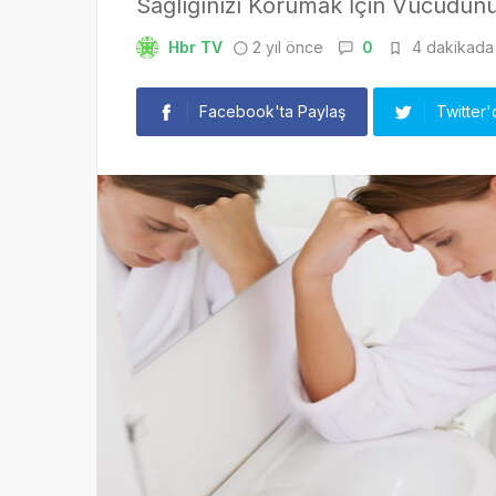
Sağlığınızı Korumak İçin Vücudunuz
Hbr TV
2 yıl önce
0
4 dakikada 
Facebook'ta Paylaş
Twitter'