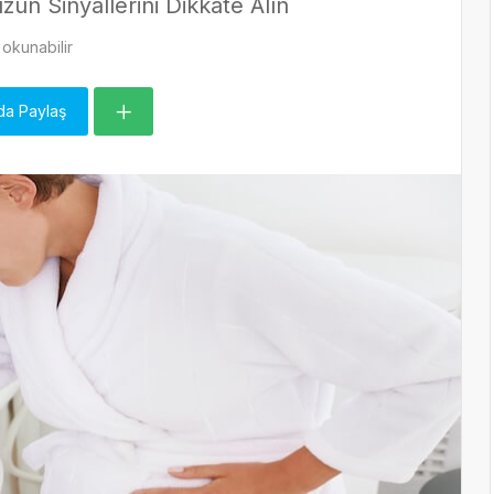
un Sinyallerini Dikkate Alın
okunabilir
da Paylaş