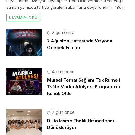
büyük bir motivasyon kaynağıdır. Hatta kilo verme süreci çoğu
zaman yalnızca tartıda görülen rakamlarla değerlendirilir. “Bu...
DEVAMINI OKU
2 gün önce
7 Ağustos Haftasında Vizyona
Girecek Filmler
4 gün önce
Mürsel Ferhat Sağlam Tek Rumeli
Tv’de Marka Atölyesi Programına
Konuk Oldu
7 gün önce
Dijitalleşme Ebelik Hizmetlerini
Dönüştürüyor