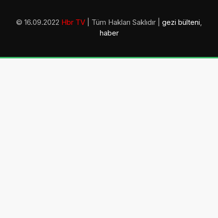
© 16.09.2022
Hbr TV
| Tüm Hakları Saklıdır |
gezi bülteni
,
haber